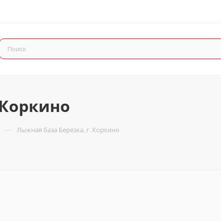
 Коркино
—
Лыжная база Берёзка, г. Коркино