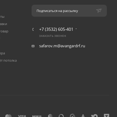
Подписаться на рассылку
аты
авки
+7 (3532) 605-401
товар
ЗАКАЗАТЬ ЗВОНОК
т
safarov.m@avangardrf.ru
ера
ёт потолка