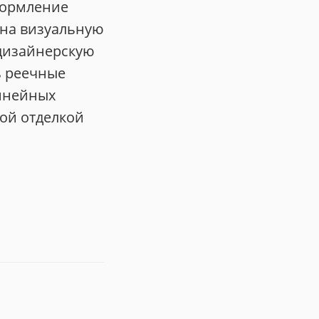
формление
 на визуальную
 дизайнерскую
ь реечные
инейных
ой отделкой