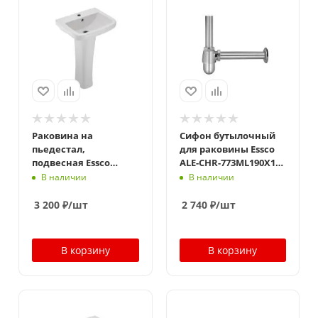
Раковина на
Сифон бутылочный
пьедестал,
для раковины Essco
подвесная Essco
ALE-CHR-773ML190X125
Aspire AIS-WHT-101801
Хром
В наличии
В наличии
Белая
3 200
₽
/шт
2 740
₽
/шт
В корзину
В корзину