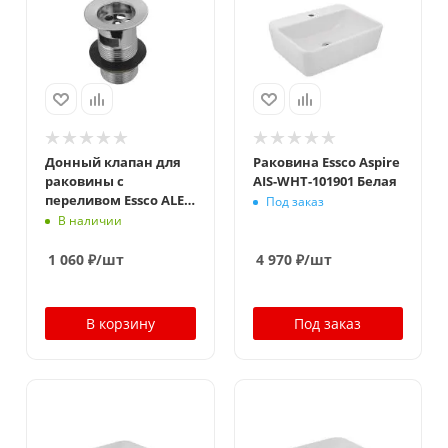
Донный клапан для
Раковина Essco Aspire
раковины с
AIS-WHT-101901 Белая
переливом Essco ALE-
Под заказ
CHR-544NHT Хром
В наличии
1 060
₽
/шт
4 970
₽
/шт
В корзину
Под заказ