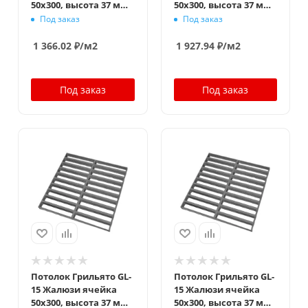
50x300, высота 37 мм,
50x300, высота 37 мм,
ширина 15 мм, белый
ширина 15 мм, белый
Под заказ
Под заказ
оцинк
матовый
1 366.02
₽
/м2
1 927.94
₽
/м2
Под заказ
Под заказ
Потолок Грильято GL-
Потолок Грильято GL-
15 Жалюзи ячейка
15 Жалюзи ячейка
50x300, высота 37 мм,
50x300, высота 37 мм,