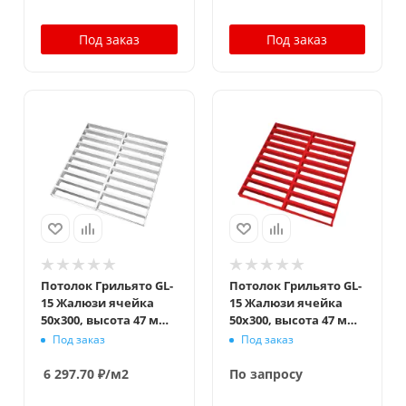
Под заказ
Под заказ
Потолок Грильято GL-
Потолок Грильято GL-
15 Жалюзи ячейка
15 Жалюзи ячейка
50x300, высота 47 мм,
50x300, высота 47 мм,
ширина 15 мм,
ширина 15 мм,
Под заказ
Под заказ
суперхром
окраска по RAL
6 297.70
₽
/м2
По запросу