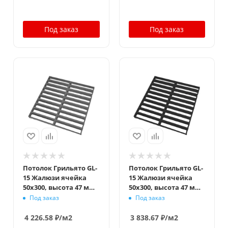
Под заказ
Под заказ
Потолок Грильято GL-
Потолок Грильято GL-
15 Жалюзи ячейка
15 Жалюзи ячейка
50x300, высота 47 мм,
50x300, высота 47 мм,
ширина 15 мм,
ширина 15 мм,
Под заказ
Под заказ
металлик матовый
черный
4 226.58
₽
/м2
3 838.67
₽
/м2