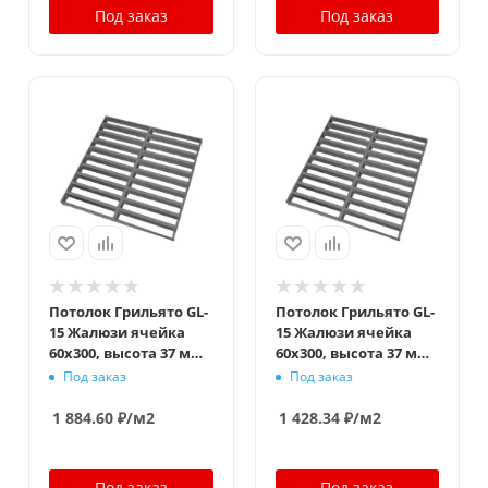
Под заказ
Под заказ
Потолок Грильято GL-
Потолок Грильято GL-
15 Жалюзи ячейка
15 Жалюзи ячейка
60x300, высота 37 мм,
60x300, высота 37 мм,
ширина 15 мм,
ширина 15 мм,
Под заказ
Под заказ
металлик
металлик оцинк.
1 884.60
₽
/м2
1 428.34
₽
/м2
Под заказ
Под заказ