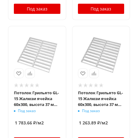
Под заказ
Под заказ
Потолок Грильято GL-
Потолок Грильято GL-
15 Жалюзи ячейка
15 Жалюзи ячейка
60x300, высота 37 мм,
60x300, высота 37 мм,
ширина 15 мм, белый
ширина 15 мм, белый
Под заказ
Под заказ
матовый
оцинк
1 783.66
₽
/м2
1 263.89
₽
/м2