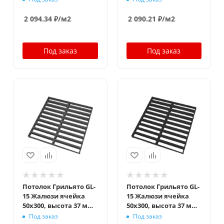
металлик матовый
черный
2 094.34
₽
/м2
2 090.21
₽
/м2
Под заказ
Под заказ
Потолок Грильято GL-
Потолок Грильято GL-
15 Жалюзи ячейка
15 Жалюзи ячейка
50x300, высота 37 мм,
50x300, высота 37 мм,
ширина 15 мм,
ширина 15 мм,
Под заказ
Под заказ