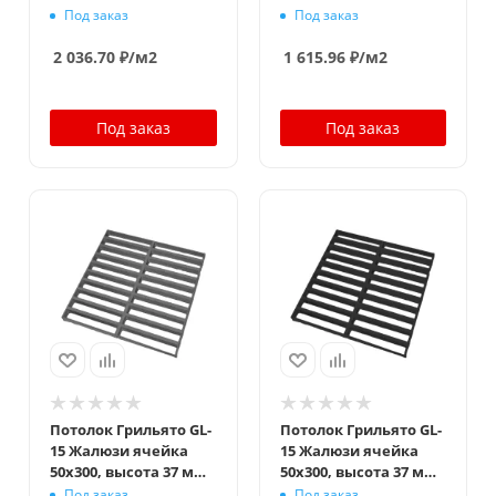
ширина 15 мм,
ширина 15 мм,
Под заказ
Под заказ
металлик
металлик оцинк.
2 036.70
₽
/м2
1 615.96
₽
/м2
Под заказ
Под заказ
Потолок Грильято GL-
Потолок Грильято GL-
15 Жалюзи ячейка
15 Жалюзи ячейка
50x300, высота 37 мм,
50x300, высота 37 мм,
ширина 15 мм,
ширина 15 мм,
Под заказ
Под заказ