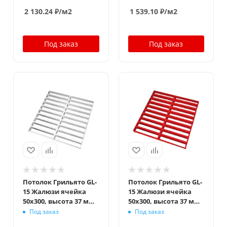
графит матовый
черный оцинк.
2 130.24
₽
/м2
1 539.10
₽
/м2
Под заказ
Под заказ
Потолок Грильято GL-
Потолок Грильято GL-
15 Жалюзи ячейка
15 Жалюзи ячейка
50x300, высота 37 мм,
50x300, высота 37 мм,
ширина 15 мм,
ширина 15 мм,
Под заказ
Под заказ
суперхром
окраска по RAL