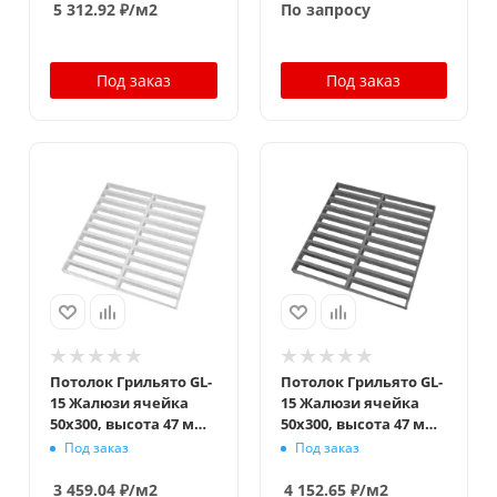
5 312.92
₽
/м2
По запросу
Под заказ
Под заказ
Потолок Грильято GL-
Потолок Грильято GL-
15 Жалюзи ячейка
15 Жалюзи ячейка
50x300, высота 47 мм,
50x300, высота 47 мм,
ширина 15 мм, белый
ширина 15 мм,
Под заказ
Под заказ
матовый
металлик
3 459.04
₽
/м2
4 152.65
₽
/м2