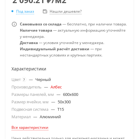
Под заказ
Нашли дешевле?
Самовывоз со склада
— бесплатно, при наличии товара.
Наличие товара
— актуальную информацию уточняйте
у менеджера.
Доставка
— условия уточняйте у менеджера.
Индивидуальный расчёт доставки
— при
нестандартных условиях и крупных партиях.
Характеристики
Цвет
—
Черный
?
Производитель
—
Албес
Размеры панелей, мм
—
600x600
Размер ячейки, мм
—
50x300
Подвесная система
—
T15
Материал
—
Алюминий
Все характеристики
Цена действительна только для интернет-магазина и может