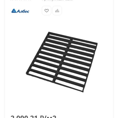
2 090.21
₽
/м2