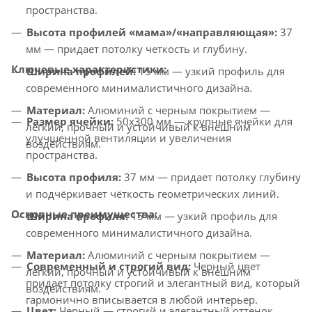
пространства.
Высота профилей «мама»/«направляющая»:
37
мм — придает потолку четкость и глубину.
Ключевые характеристики:
Ширина профилей:
15 мм — узкий профиль для
современного минималистичного дизайна.
Материал:
Алюминий с черным покрытием —
Размер ячейки:
50x300 мм — крупные ячейки для
лёгкий, прочный и устойчивый к внешним
улучшенной вентиляции и увеличения
воздействиям.
пространства.
Высота профиля:
37 мм — придает потолку глубину
и подчёркивает чёткость геометрических линий.
Основные преимущества:
Ширина профиля:
15 мм — узкий профиль для
современного минималистичного дизайна.
Материал:
Алюминий с черным покрытием —
Современный и строгий вид:
Черный цвет
лёгкий, прочный и устойчивый к внешним
придает потолку строгий и элегантный вид, который
воздействиям.
гармонично вписывается в любой интерьер.
Цвет:
Черный — строгий и элегантный оттенок,