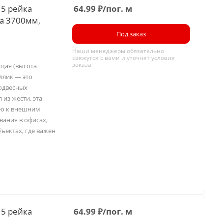
15 рейка
64.99
₽
/пог. м
а 3700мм,
Под заказ
Наши менеджеры обязательно
свяжутся с вами и уточнят условия
заказа
ущая (высота
ллик — это
одвесных
 из жести, эта
ью к внешним
вания в офисах,
ъектах, где важен
15 рейка
64.99
₽
/пог. м