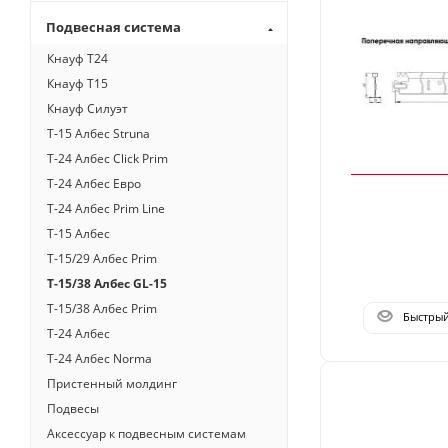
Подвесная система
Кнауф Т24
Кнауф Т15
Кнауф Cилуэт
Т-15 Албес Struna
T-24 Албес Click Prim
T-24 Албес Евро
T-24 Албес Prim Line
T-15 Албес
T-15/29 Албес Prim
T-15/38 Албес GL-15
T-15/38 Албес Prim
Быстры
T-24 Албес
T-24 Албес Norma
Пристенный молдинг
Подвесы
Аксессуар к подвесным системам