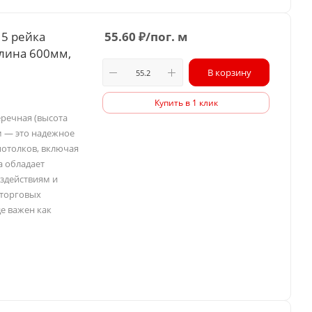
15 рейка
55.60
₽
/пог. м
длина 600мм,
В корзину
Купить в 1 клик
еречная (высота
м — это надежное
потолков, включая
а обладает
здействиям и
 торговых
е важен как