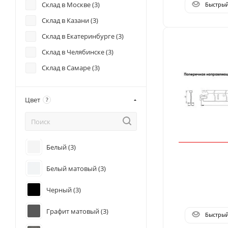
Склад в Москве (
3
)
Быстры
Склад в Казани (
3
)
Склад в Екатеринбурге (
3
)
Склад в Челябинске (
3
)
Склад в Самаре (
3
)
Цвет
?
Белый (
3
)
Белый матовый (
3
)
Черный (
3
)
Графит матовый (
3
)
Быстры