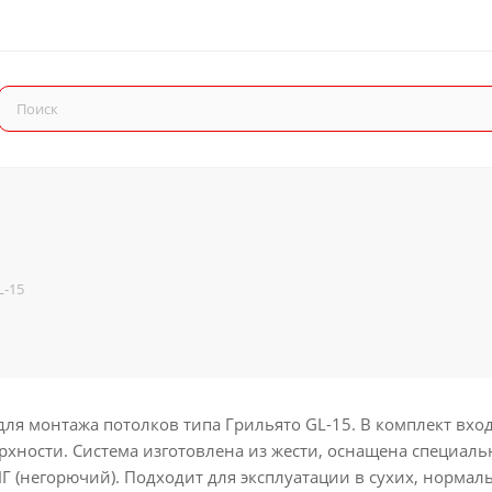
L-15
 для монтажа потолков типа Грильято GL-15. В комплект в
рхности. Система изготовлена из жести, оснащена специ
НГ (негорючий). Подходит для эксплуатации в сухих, норма