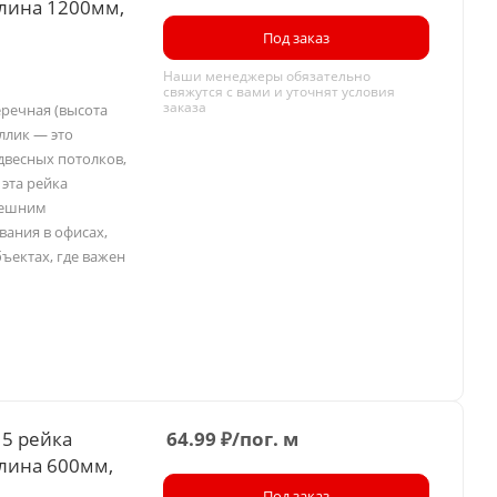
длина 1200мм,
Под заказ
Наши менеджеры обязательно
свяжутся с вами и уточнят условия
заказа
еречная (высота
ллик — это
двесных потолков,
 эта рейка
нешним
вания в офисах,
ъектах, где важен
15 рейка
64.99
₽
/пог. м
длина 600мм,
Под заказ