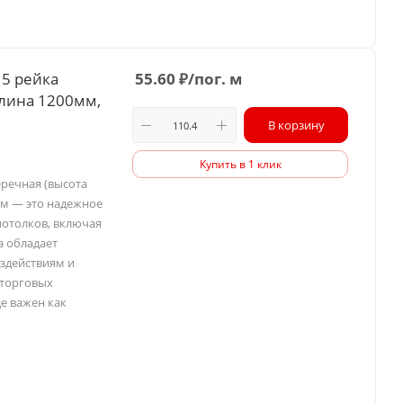
15 рейка
55.60
₽
/пог. м
длина 1200мм,
В корзину
Купить в 1 клик
еречная (высота
ем — это надежное
потолков, включая
а обладает
здействиям и
 торговых
е важен как