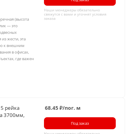
Наши менеджеры обязательно
свяжутся с вами и уточнят условия
заказа
еречная (высота
лик — это
одвесных
 из жести, эта
ью к внешним
вания в офисах,
ъектах, где важен
15 рейка
68.45
₽
/пог. м
а 3700мм,
Под заказ
Наши менеджеры обязательно