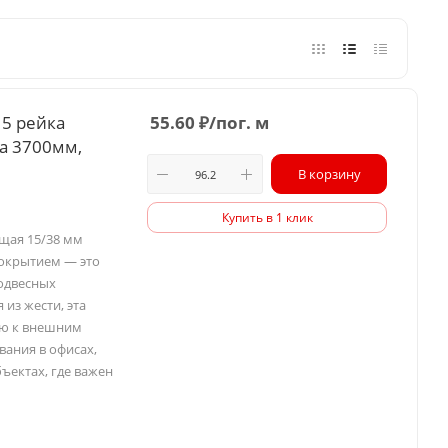
15 рейка
55.60
₽
/пог. м
а 3700мм,
В корзину
Купить в 1 клик
ущая 15/38 мм
покрытием — это
одвесных
 из жести, эта
ью к внешним
вания в офисах,
ъектах, где важен