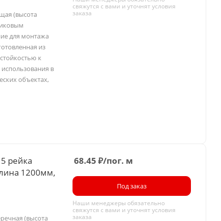
свяжутся с вами и уточнят условия
заказа
ущая (высота
ликовым
ие для монтажа
готовленная из
 стойкостью к
 использования в
еских объектах,
15 рейка
68.45
₽
/пог. м
длина 1200мм,
Под заказ
Наши менеджеры обязательно
свяжутся с вами и уточнят условия
заказа
еречная (высота