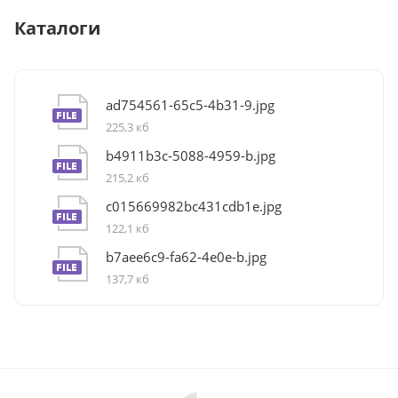
Каталоги
ad754561-65c5-4b31-9.jpg
225,3 кб
b4911b3c-5088-4959-b.jpg
215,2 кб
c015669982bc431cdb1e.jpg
122,1 кб
b7aee6c9-fa62-4e0e-b.jpg
137,7 кб