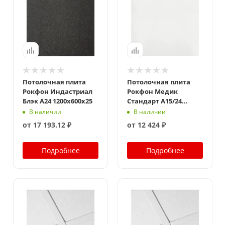
Потолочная плита
Потолочная плита
Рокфон Индастриал
Рокфон Медик
Блэк A24 1200x600x25
Стандарт A15/24
600x600x12
В наличии
В наличии
от
17 193.12 ₽
от
12 424 ₽
Подробнее
Подробнее