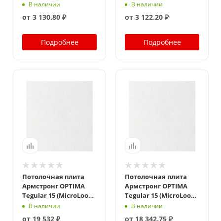
В наличии
В наличии
от
3 130.80 ₽
от
3 122.20 ₽
Подробнее
Подробнее
Потолочная плита
Потолочная плита
Армстронг OPTIMA
Армстронг OPTIMA
Tegular 15 (MicroLook)
Tegular 15 (MicroLook)
600x600x15
600x600x20
В наличии
В наличии
от
19 532 ₽
от
18 342.75 ₽