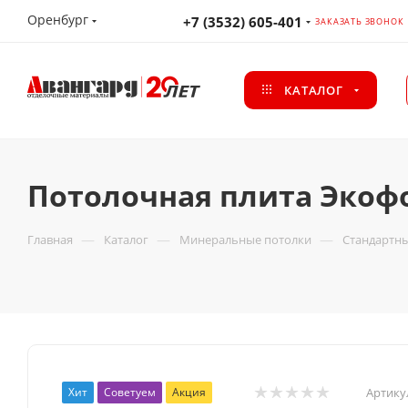
Оренбург
+7 (3532) 605-401
ЗАКАЗАТЬ ЗВОНОК
КАТАЛОГ
Потолочная плита Экофо
—
—
—
Главная
Каталог
Минеральные потолки
Стандартн
Хит
Советуем
Акция
Артику