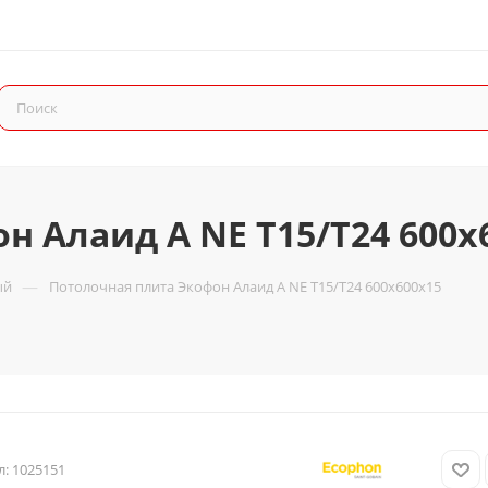
н Алаид А NE T15/T24 600x
—
ый
Потолочная плита Экофон Алаид А NE T15/T24 600x600x15
л:
1025151