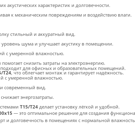
х акустических характеристик и долговечности.
чивая к механическим повреждениям и воздействию влаги.
толку стильный и аккуратный вид.
т уровень шума и улучшает акустику в помещении.
ий с умеренной влажностью.
 помогает снизить затраты на электроэнергию.
о подходит для офисных и образовательных помещений.
5/T24
, что облегчает монтаж и гарантирует надёжность.
ий с умеренной влажностью.
 и современный вид.
 снижает энергозатраты.
истемами
T15/T24
делает установку лёгкой и удобной.
00x15
— это оптимальное решение для создания функцион
рт и долговечность в помещениях с нормальной влажность