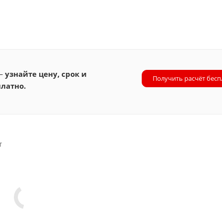
 —
узнайте цену, срок и
Получить расчёт бесп
латно.
т