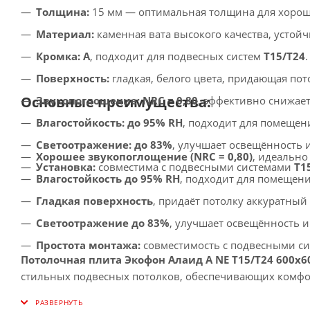
Толщина:
15 мм — оптимальная толщина для хороши
Материал:
каменная вата высокого качества, устой
Кромка:
А
, подходит для подвесных систем
T15/T24
.
Поверхность:
гладкая, белого цвета, придающая по
Основные преимущества:
Звукопоглощение:
NRC = 0,80
, эффективно снижае
Влагостойкость:
до 95% RH
, подходит для помещен
Светоотражение:
до 83%
, улучшает освещённость и
Хорошее звукопоглощение (NRC = 0,80)
, идеальн
Установка:
совместима с подвесными системами
T1
Влагостойкость до 95% RH
, подходит для помещен
Гладкая поверхность
, придаёт потолку аккуратный
Светоотражение до 83%
, улучшает освещённость и
Простота монтажа:
совместимость с подвесными с
Потолочная плита Экофон Алаид А NE T15/T24 600x6
стильных подвесных потолков, обеспечивающих комфо