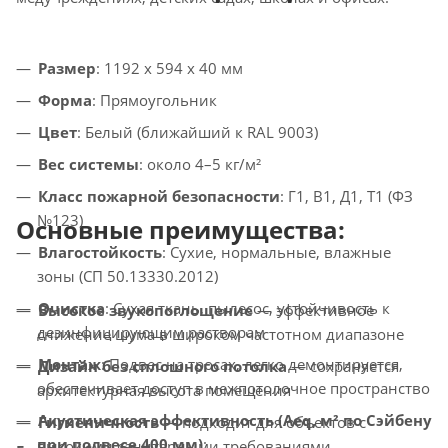
Размер
: 1192 x 594 x 40 мм
Форма
: Прямоугольник
Цвет
: Белый (ближайший к RAL 9003)
Вес системы
: около 4–5 кг/м²
Класс пожарной безопасности
: Г1, В1, Д1, Т1 (ФЗ
№123)
Основные преимущества:
Влагостойкость
: Сухие, нормальные, влажные
зоны (СП 50.13330.2012)
Очистка
: Сухая ткань, пылесос, устойчивость к
Высокое звукопоглощение
— эффективное
дезинфицирующим растворам
снижение шума в широком частотном диапазоне
Монтаж
: Подвес на тросах, легко демонтируется,
Дизайн без сплошного потолка
— сохраняется
обеспечивает доступ в межпотолочное пространство
архитектурная высота помещения
Акустическая эффективность (Aeq, м² по Сэйбену
Гигиеничность
— подходит для объектов с
при подвесе 400 мм)
:
высокими санитарными требованиями