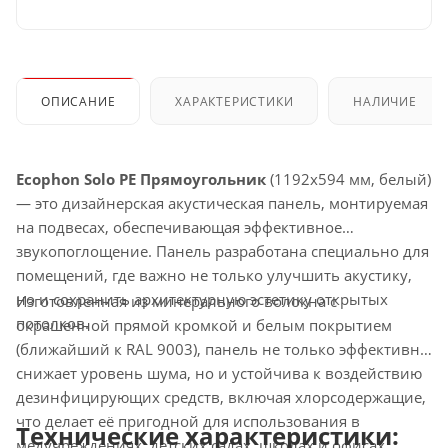
ОПИСАНИЕ
ХАРАКТЕРИСТИКИ
НАЛИЧИЕ
Ecophon Solo PE Прямоугольник
(1192x594 мм, белый)
— это дизайнерская акустическая панель, монтируемая
на подвесах, обеспечивающая эффективное
звукопоглощение. Панель разработана специально для
помещений, где важно не только улучшить акустику,
но и сохранить архитектурную эстетику открытых
Изготовленная из минерального волокна с
потолков.
окрашенной прямой кромкой и белым покрытием
(ближайший к RAL 9003), панель не только эффективно
снижает уровень шума, но и устойчива к воздействию
дезинфицирующих средств, включая хлорсодержащие,
что делает её пригодной для использования в
Технические характеристики:
медучреждениях, детских садах, школах и офисах.