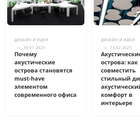
ДИЗАЙН И ИДЕИ
ДИЗАЙН И ИДЕИ
—
30.07.2025
—
13.02.2025
Почему
Акустически
акустические
острова: как
острова становятся
совместить
must-have
стильный ди
элементом
акустически
современного офиса
комфорт в
интерьере