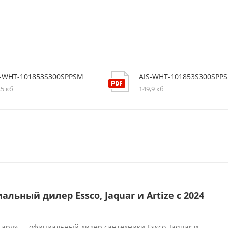
S-WHT-101853S300SPPSM
AIS-WHT-101853S300SPP
,5 кб
149,9 кб
льный дилер Essco, Jaquar и Artize с 2024
гард» — официальный дилер сантехники Essco, Jaquar и