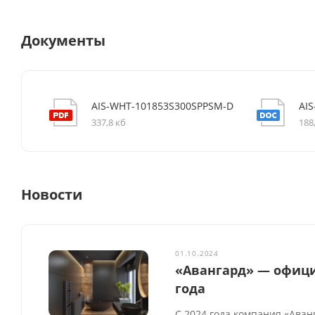
Документы
AIS-WHT-101853S300SPPSM-D
AI
337,8 кб
188
Новости
01.10.2024
«Авангард» — официа
года
С 2024 года компания «Аван