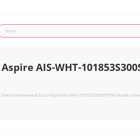
Aspire AIS-WHT-101853S30
Унитаз напольный Essco Aspire AIS-WHT-101853S300SPPSM Белый с ба