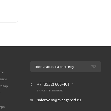
Подписаться на рассылку
аты
авки
+7 (3532) 605-401
товар
ЗАКАЗАТЬ ЗВОНОК
т
safarov.m@avangardrf.ru
ера