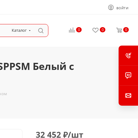
ВОЙТИ
0
0
0
Каталог
0SPPSM Белый с
чком
32 452
₽
/шт