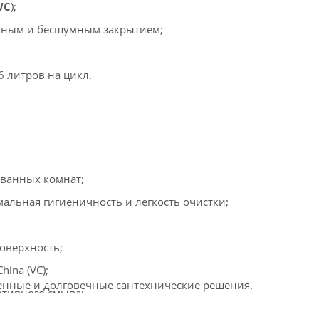
WC
);
авным и бесшумным закрытием;
/6 литров на цикл.
ванных комнат;
мальная гигиеничность и лёгкость очистки;
поверхность;
ina (VC);
венные и долговечные сантехнические решения.
ктивного смыва;
тановки.