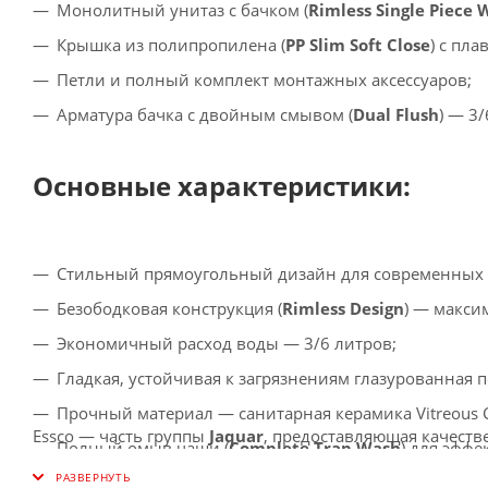
Монолитный унитаз с бачком (
Rimless Single Piece 
Крышка из полипропилена (
PP Slim Soft Close
) с пл
Петли и полный комплект монтажных аксессуаров;
Арматура бачка с двойным смывом (
Dual Flush
) — 3
Основные характеристики:
Стильный прямоугольный дизайн для современных 
Безободковая конструкция (
Rimless Design
) — макси
Экономичный расход воды — 3/6 литров;
Гладкая, устойчивая к загрязнениям глазурованная 
Прочный материал — санитарная керамика Vitreous Ch
Essco — часть группы
Jaquar
, предоставляющая качест
Полный омыв чаши (
Complete Trap Wash
) для эффе
Комплект оригинальных аксессуаров для удобной ус