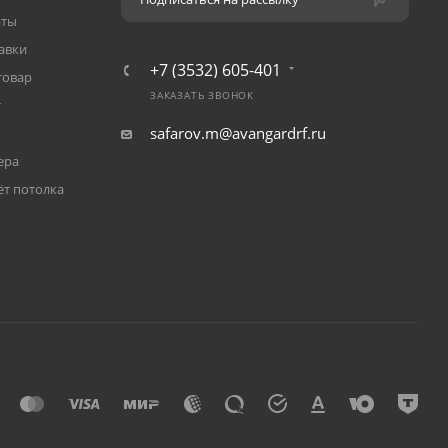
аты
авки
+7 (3532) 605-401
товар
ЗАКАЗАТЬ ЗВОНОК
т
safarov.m@avangardrf.ru
ера
ёт потолка