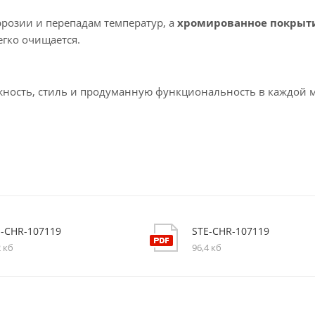
ррозии и перепадам температур, а
хромированное покрыт
егко очищается.
жность, стиль и продуманную функциональность в каждой 
E-CHR-107119
STE-CHR-107119
2 кб
96,4 кб