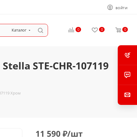
ВОЙТИ
0
0
0
Каталог
tella STE-CHR-107119
07119 Хром
11 590
₽
/шт