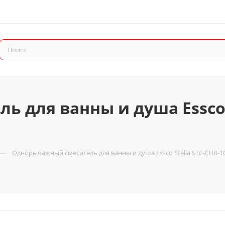
 для ванны и душа Essco S
—
Однорычажный смеситель для ванны и душа Essco Stella STE-CHR-1