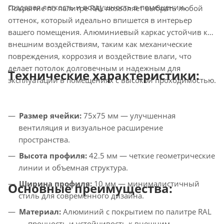
создавая легкость и воздушность в помещении.
Покрытие по палитре RAL позволяет выбрать любой
оттенок, который идеально впишется в интерьер
вашего помещения. Алюминиевый каркас устойчив к
внешним воздействиям, таким как механические
повреждения, коррозия и воздействие влаги, что
делает потолок долговечным и надежным для
Технические характеристики:
эксплуатации в помещениях с высокой проходимостью.
Размер ячейки:
75х75 мм — улучшенная
вентиляция и визуальное расширение
пространства.
Высота профиля:
42.5 мм — четкие геометрические
линии и объемная структура.
Ширина профиля:
10 мм — минималистичный
Основные преимущества:
стиль для современного дизайна.
Материал:
Алюминий с покрытием по палитре RAL
— прочность и устойчивость к внешним