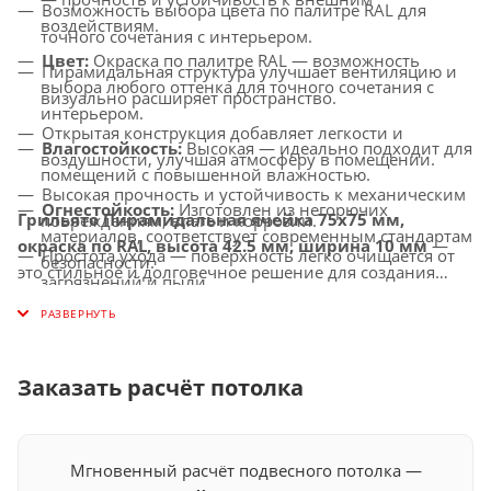
Возможность выбора цвета по палитре RAL для
воздействиям.
точного сочетания с интерьером.
Цвет:
Окраска по палитре RAL — возможность
Пирамидальная структура улучшает вентиляцию и
выбора любого оттенка для точного сочетания с
визуально расширяет пространство.
интерьером.
Открытая конструкция добавляет легкости и
Влагостойкость:
Высокая — идеально подходит для
воздушности, улучшая атмосферу в помещении.
помещений с повышенной влажностью.
Высокая прочность и устойчивость к механическим
Огнестойкость:
Изготовлен из негорючих
Грильято Пирамидальная ячейка 75х75 мм,
повреждениям, влаге и коррозии.
материалов, соответствует современным стандартам
окраска по RAL, высота 42.5 мм, ширина 10 мм
—
Простота ухода — поверхность легко очищается от
безопасности.
это стильное и долговечное решение для создания
загрязнений и пыли.
Совместимость с освещением:
Легко
потолков с улучшенной вентиляцией, которое придаст
Универсальное применение — идеально подходит
интегрируется с LED-светильниками и другими
вашему интерьеру современный и индивидуальный
для офисов, торговых центров, медицинских
осветительными системами.
вид.
учреждений и других общественных помещений.
Заказать расчёт потолка
Мгновенный расчёт подвесного потолка —