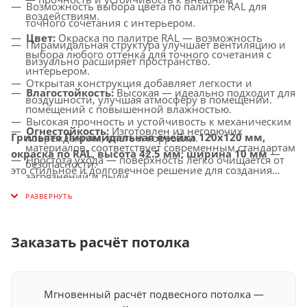
Возможность выбора цвета по палитре RAL для
воздействиям.
точного сочетания с интерьером.
Цвет:
Окраска по палитре RAL — возможность
Пирамидальная структура улучшает вентиляцию и
выбора любого оттенка для точного сочетания с
визуально расширяет пространство.
интерьером.
Открытая конструкция добавляет легкости и
Влагостойкость:
Высокая — идеально подходит для
воздушности, улучшая атмосферу в помещении.
помещений с повышенной влажностью.
Высокая прочность и устойчивость к механическим
Огнестойкость:
Изготовлен из негорючих
Грильято Пирамидальная ячейка 120х120 мм,
повреждениям, влаге и коррозии.
материалов, соответствует современным стандартам
окраска по RAL, высота 42.5 мм, ширина 10 мм
—
Простота ухода — поверхность легко очищается от
безопасности.
это стильное и долговечное решение для создания
загрязнений и пыли.
Совместимость с освещением:
Легко
потолков с улучшенной вентиляцией, которое придаст
Универсальное применение — идеально подходит
интегрируется с LED-светильниками и другими
вашему интерьеру современный и индивидуальный
для офисов, торговых центров, медицинских
осветительными системами.
вид.
учреждений и других общественных помещений.
Заказать расчёт потолка
Мгновенный расчёт подвесного потолка —