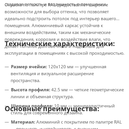
создавая легкость и воздушность в помещении.
Окраска по палитре RAL предоставляет широкие
возможности для выбора оттенка, что позволяет
идеально подстроить потолок под интерьер вашего
помещения. Алюминиевый каркас устойчив к
внешним воздействиям, таким как механические
повреждения, коррозия и воздействие влаги, что
Технические характеристики:
делает потолок долговечным и надежным для
эксплуатации в помещениях с высокой проходимостью.
Размер ячейки:
120х120 мм — улучшенная
вентиляция и визуальное расширение
пространства.
Высота профиля:
42.5 мм — четкие геометрические
линии и объемная структура.
Ширина профиля:
10 мм — минималистичный
Основные преимущества:
стиль для современного дизайна.
Материал:
Алюминий с покрытием по палитре RAL
— прочность и устойчивость к внешним