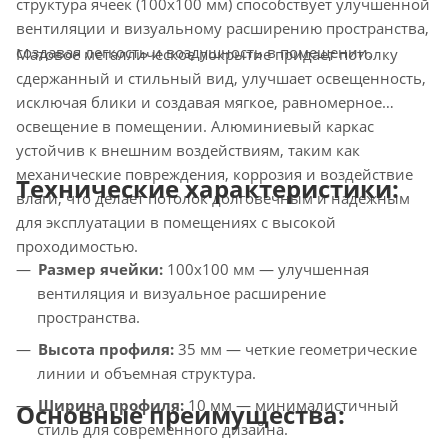
структура ячеек (100х100 мм) способствует улучшенной
вентиляции и визуальному расширению пространства,
создавая легкость и воздушность в помещении.
Матовое металлическое покрытие придает потолку
сдержанный и стильный вид, улучшает освещенность,
исключая блики и создавая мягкое, равномерное
освещение в помещении. Алюминиевый каркас
устойчив к внешним воздействиям, таким как
механические повреждения, коррозия и воздействие
Технические характеристики:
влаги, что делает потолок долговечным и надежным
для эксплуатации в помещениях с высокой
проходимостью.
Размер ячейки:
100х100 мм — улучшенная
вентиляция и визуальное расширение
пространства.
Высота профиля:
35 мм — четкие геометрические
линии и объемная структура.
Ширина профиля:
10 мм — минималистичный
Основные преимущества:
стиль для современного дизайна.