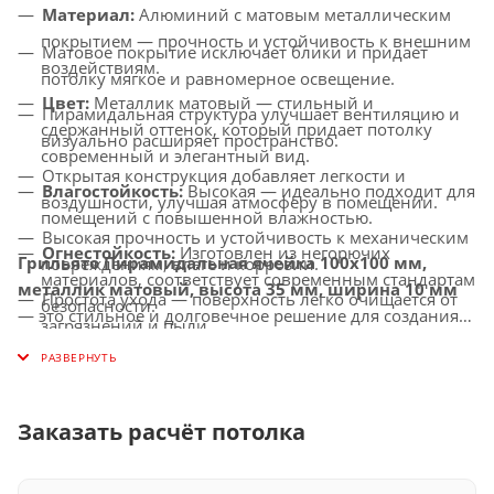
Материал:
Алюминий с матовым металлическим
покрытием — прочность и устойчивость к внешним
Матовое покрытие исключает блики и придает
воздействиям.
потолку мягкое и равномерное освещение.
Цвет:
Металлик матовый — стильный и
Пирамидальная структура улучшает вентиляцию и
сдержанный оттенок, который придает потолку
визуально расширяет пространство.
современный и элегантный вид.
Открытая конструкция добавляет легкости и
Влагостойкость:
Высокая — идеально подходит для
воздушности, улучшая атмосферу в помещении.
помещений с повышенной влажностью.
Высокая прочность и устойчивость к механическим
Огнестойкость:
Изготовлен из негорючих
Грильято Пирамидальная ячейка 100х100 мм,
повреждениям, влаге и коррозии.
материалов, соответствует современным стандартам
металлик матовый, высота 35 мм, ширина 10 мм
Простота ухода — поверхность легко очищается от
безопасности.
— это стильное и долговечное решение для создания
загрязнений и пыли.
Совместимость с освещением:
Легко
потолков с улучшенной вентиляцией, которое придаст
Универсальное применение — идеально подходит
интегрируется с LED-светильниками и другими
вашему интерьеру современный и элегантный вид.
для офисов, торговых центров, медицинских
осветительными системами.
учреждений и других общественных помещений.
Заказать расчёт потолка