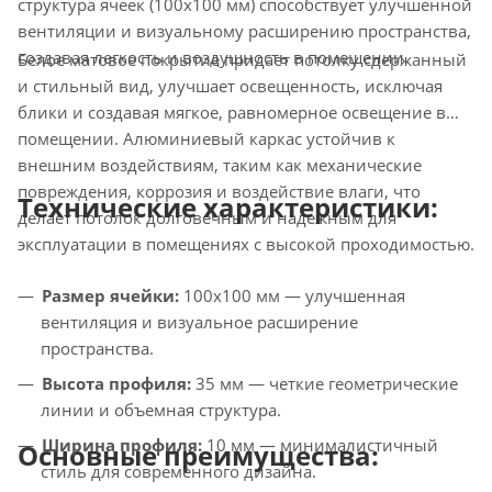
структура ячеек (100х100 мм) способствует улучшенной
вентиляции и визуальному расширению пространства,
создавая легкость и воздушность в помещении.
Белое матовое покрытие придает потолку сдержанный
и стильный вид, улучшает освещенность, исключая
блики и создавая мягкое, равномерное освещение в
помещении. Алюминиевый каркас устойчив к
внешним воздействиям, таким как механические
повреждения, коррозия и воздействие влаги, что
Технические характеристики:
делает потолок долговечным и надежным для
эксплуатации в помещениях с высокой проходимостью.
Размер ячейки:
100х100 мм — улучшенная
вентиляция и визуальное расширение
пространства.
Высота профиля:
35 мм — четкие геометрические
линии и объемная структура.
Ширина профиля:
10 мм — минималистичный
Основные преимущества:
стиль для современного дизайна.