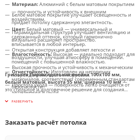
Материал:
Алюминий с белым матовым покрытием
— прочность и устойчивость к внешним
Белое матовое покрытие улучшает освещенность и
воздействиям.
придает потолку сдержанную элегантность.
Цвет:
Белый матовый — универсальный и
Пирамидальная структура улучшает вентиляцию и
сдержанный оттенок, который гармонично
визуально расширяет пространство.
вписывается в любой интерьер.
Открытая конструкция добавляет легкости и
Влагостойкость:
Высокая — идеально подходит для
воздушности, улучшая атмосферу в помещении.
помещений с повышенной влажностью.
Высокая прочность и устойчивость к механическим
Огнестойкость:
Изготовлен из негорючих
Грильято Пирамидальная ячейка 100х100 мм,
повреждениям, влаге и коррозии.
материалов, соответствует современным стандартам
белый матовый, высота 35 мм, ширина 10 мм
—
Простота ухода — поверхность легко очищается от
безопасности.
это стильное и долговечное решение для создания
загрязнений и пыли.
Совместимость с освещением:
Легко
потолков с улучшенной вентиляцией, которое придаст
Универсальное применение — идеально подходит
интегрируется с LED-светильниками и другими
вашему интерьеру современный и элегантный вид.
для офисов, торговых центров, медицинских
осветительными системами.
учреждений и других общественных помещений.
Заказать расчёт потолка