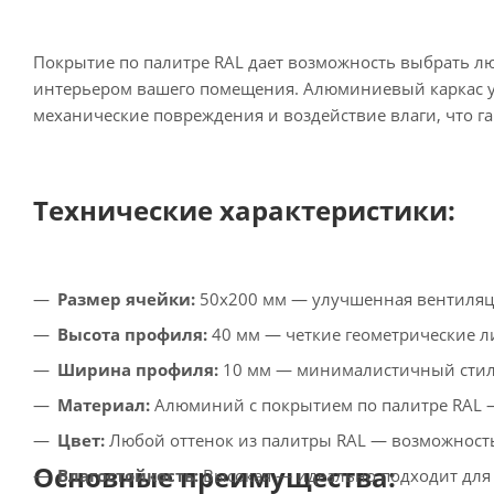
Покрытие по палитре RAL дает возможность выбрать л
интерьером вашего помещения. Алюминиевый каркас ус
механические повреждения и воздействие влаги, что г
Технические характеристики:
Размер ячейки:
50х200 мм — улучшенная вентиляци
Высота профиля:
40 мм — четкие геометрические л
Ширина профиля:
10 мм — минималистичный стиль
Материал:
Алюминий с покрытием по палитре RAL —
Цвет:
Любой оттенок из палитры RAL — возможность
Основные преимущества:
Влагостойкость:
Высокая — идеально подходит для