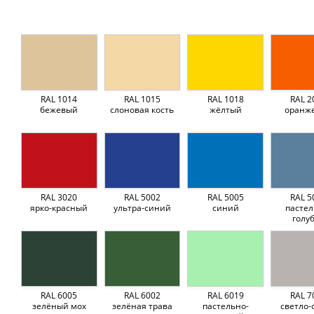
RAL 1014
RAL 1015
RAL 1018
RAL 2
бежевый
слоновая кость
жёлтый
оранж
RAL 3020
RAL 5002
RAL 5005
RAL 5
ярко-красный
ультра-синий
синий
пастел
голу
RAL 6005
RAL 6002
RAL 6019
RAL 7
зелёный мох
зелёная трава
пастельно-
светло-