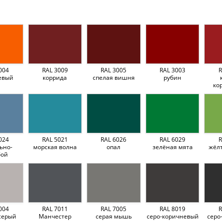
004
RAL 3009
RAL 3005
RAL 3003
R
евый
коррида
спелая вишня
рубин
ко
024
RAL 5021
RAL 6026
RAL 6029
R
ьно-
морская волна
опал
зелёная мята
жёл
бой
004
RAL 7011
RAL 7005
RAL 8019
R
серый
Манчестер
серая мышь
серо-коричневый
серо