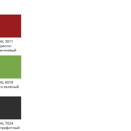
AL 3011
красно-
ричневый
AL 6018
то-зелёный
AL 7024
-графитный