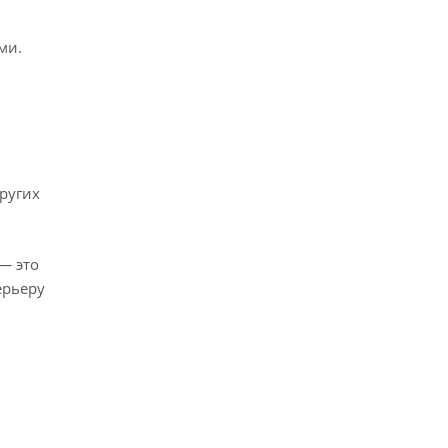
ми.
ругих
— это
ерьеру