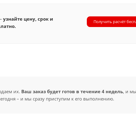
 —
узнайте цену, срок и
Получить расчёт бесп
латно.
юдаем их.
Ваш заказ будет готов в течение 4 недель
, и м
сегодня – и мы сразу приступим к его выполнению.