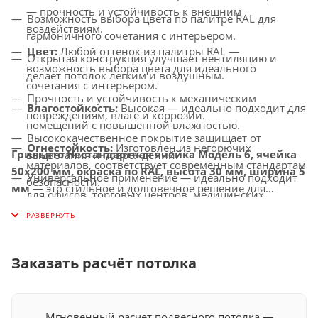
— прочность и устойчивость к внешним
Возможность выбора цвета по палитре RAL для
воздействиям.
гармоничного сочетания с интерьером.
Цвет:
Любой оттенок из палитры RAL —
Открытая конструкция улучшает вентиляцию и
возможность выбора цвета для идеального
делает потолок легким и воздушным.
сочетания с интерьером.
Прочность и устойчивость к механическим
Влагостойкость:
Высокая — идеально подходит для
повреждениям, влаге и коррозии.
помещений с повышенной влажностью.
Высококачественное покрытие защищает от
Огнестойкость:
Изготовлен из негорючих
Грильято Нестандартная ячейка Модель 6, ячейка
выцветания и повреждений.
материалов, соответствует современным стандартам
50х200 мм, окраска по RAL, высота 30 мм, ширина 5
Универсальное применение — идеально подходит
безопасности.
мм
— это стильное и долговечное решение для
для офисов, торговых центров, медицинских
Совместимость с освещением:
Легко
создания потолков с улучшенной вентиляцией,
учреждений и других общественных помещений.
интегрируется с LED-светильниками и другими
которое придаст вашему интерьеру современный и
осветительными системами.
индивидуальный вид.
Заказать расчёт потолка
Мгновенный расчёт подвесного потолка —