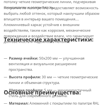
потолку четкие геометрические линии, подчеркивая
минимализм и элегантность.
Покрытие по палитре RAL предоставляет возможность
выбрать любой оттенок, который наилучшим образом
впишется в интерьер вашего помещения.
Алюминиевый каркас устойчив к внешним
воздействиям, таким как коррозия, механические
повреждения и воздействие влаги, что гарантирует
Технические характеристики:
долговечность и надежность потолка.
Размер ячейки:
50х200 мм — улучшенная
вентиляция и визуальное расширение
пространства.
Высота профиля:
30 мм — четкие геометрические
линии и объемная структура.
Ширина профиля:
5 мм — минималистичный
Основные преимущества:
стиль для современного дизайна.
Материал:
Алюминий с покрытием по палитре RAL