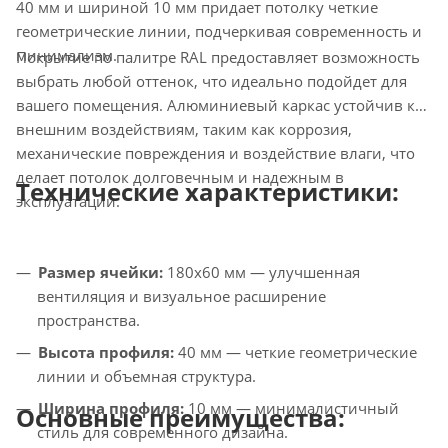
40 мм и шириной 10 мм придает потолку четкие
геометрические линии, подчеркивая современность и
минимализм.
Покрытие по палитре RAL предоставляет возможность
выбрать любой оттенок, что идеально подойдет для
вашего помещения. Алюминиевый каркас устойчив к
внешним воздействиям, таким как коррозия,
механические повреждения и воздействие влаги, что
делает потолок долговечным и надежным в
Технические характеристики:
эксплуатации.
Размер ячейки:
180х60 мм — улучшенная
вентиляция и визуальное расширение
пространства.
Высота профиля:
40 мм — четкие геометрические
линии и объемная структура.
Ширина профиля:
10 мм — минималистичный
Основные преимущества:
стиль для современного дизайна.