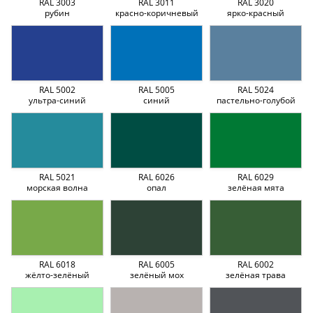
RAL 3003
RAL 3011
RAL 3020
рубин
красно-коричневый
ярко-красный
RAL 5002
RAL 5005
RAL 5024
ультра-синий
синий
пастельно-голубой
RAL 5021
RAL 6026
RAL 6029
морская волна
опал
зелёная мята
RAL 6018
RAL 6005
RAL 6002
жёлто-зелёный
зелёный мох
зелёная трава