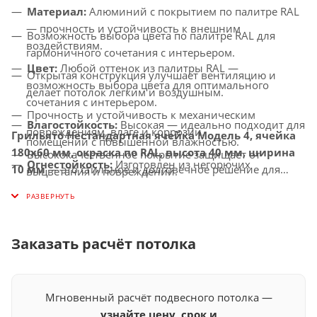
Материал:
Алюминий с покрытием по палитре RAL
— прочность и устойчивость к внешним
Возможность выбора цвета по палитре RAL для
воздействиям.
гармоничного сочетания с интерьером.
Цвет:
Любой оттенок из палитры RAL —
Открытая конструкция улучшает вентиляцию и
возможность выбора цвета для оптимального
делает потолок легким и воздушным.
сочетания с интерьером.
Прочность и устойчивость к механическим
Влагостойкость:
Высокая — идеально подходит для
повреждениям, влаге и коррозии.
Грильято Нестандартная ячейка Модель 4, ячейка
помещений с повышенной влажностью.
180х60 мм, окраска по RAL, высота 40 мм, ширина
Высококачественное покрытие защищает от
Огнестойкость:
Изготовлен из негорючих
10 мм
— это стильное и долговечное решение для
выцветания и повреждений.
материалов, соответствует современным стандартам
создания потолков с улучшенной вентиляцией,
Универсальное применение — идеально подходит
безопасности.
которое придаст вашему интерьеру современный и
для офисов, торговых центров, медицинских
индивидуальный вид.
Совместимость с освещением:
Легко
учреждений и других общественных помещений.
интегрируется с LED-светильниками и другими
Заказать расчёт потолка
осветительными системами.
Мгновенный расчёт подвесного потолка —
узнайте цену, срок и