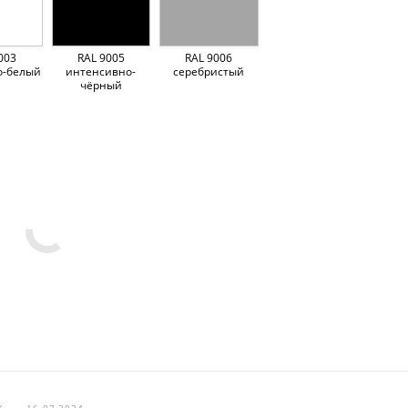
003
RAL 9005
RAL 9006
о-белый
интенсивно-
серебристый
чёрный
Ж
—
16.07.2024