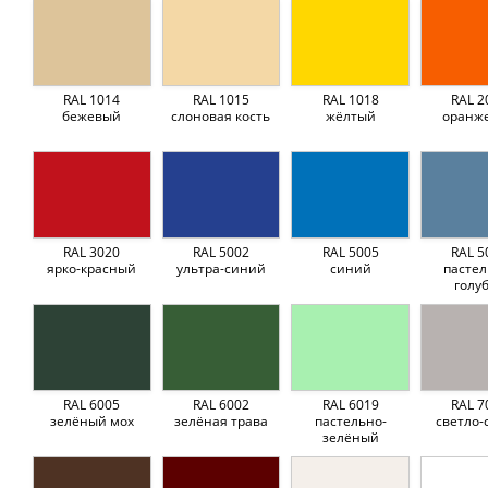
RAL 1014
RAL 1015
RAL 1018
RAL 2
бежевый
слоновая кость
жёлтый
оранж
RAL 3020
RAL 5002
RAL 5005
RAL 5
ярко-красный
ультра-синий
синий
пастел
голу
RAL 6005
RAL 6002
RAL 6019
RAL 7
зелёный мох
зелёная трава
пастельно-
светло-
зелёный