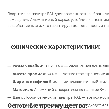
Покрытие по палитре RAL дает возможность выбрать л
помещения. Алюминиевый каркас устойчив к внешним в
воздействие влаги, что гарантирует долговечность и н
Технические характеристики:
Размер ячейки:
160х80 мм — улучшенная вентиляци
Высота профиля:
30 мм — четкие геометрические л
Ширина профиля:
5 мм — минималистичный стиль 
Материал:
Алюминий с покрытием по палитре RAL —
Цвет:
Любой оттенок из палитры RAL — возможность
Основные преимущества:
Влагостойкость:
Высокая — идеально подходит для