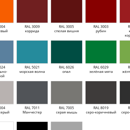
004
RAL 3009
RAL 3005
RAL 3003
R
евый
коррида
спелая вишня
рубин
ко
024
RAL 5021
RAL 6026
RAL 6029
R
ьно-
морская волна
опал
зелёная мята
жёл
бой
004
RAL 7011
RAL 7005
RAL 8019
R
серый
Манчестер
серая мышь
серо-коричневый
серо