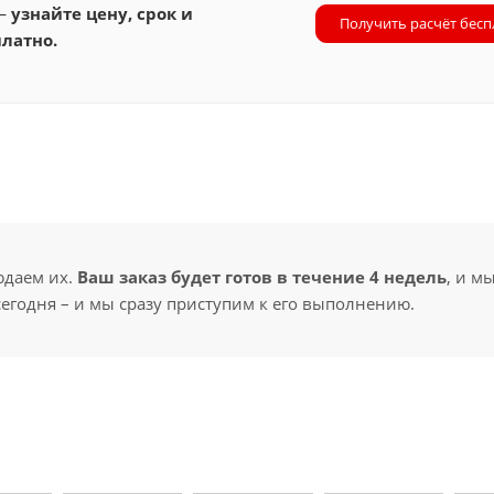
 —
узнайте цену, срок и
Получить расчёт бесп
латно.
юдаем их.
Ваш заказ будет готов в течение 4 недель
, и м
сегодня – и мы сразу приступим к его выполнению.