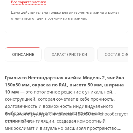
Все характеристики
Цена действительна только для интернет-магазина и может
отличаться от цен в розничных магазинах
ОПИСАНИЕ
ХАРАКТЕРИСТИКИ
СОСТАВ СИС
Грильято Нестандартная ячейка Модель 2, ячейка
150х50 мм, окраска по RAL, высота 50 мм, ширина
10 мм
— это потолочное решение с уникальной
конструкцией, которая сочетает в себе прочность,
долговечность и возможность индивидуального
выбора цвета для оптимального сочетания с
Открытая структура с ячейками 150х50 мм способствует
интерьером.
отличной вентиляции, создавая комфортный
микроклимат и визуально расширяя пространство.