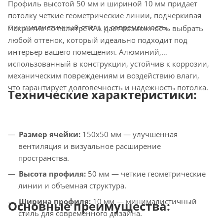
Профиль высотой 50 мм и шириной 10 мм придает
потолку четкие геометрические линии, подчеркивая
минималистичный стиль и современность.
Покрытие по палитре RAL дает возможность выбрать
любой оттенок, который идеально подходит под
интерьер вашего помещения. Алюминий,
использованный в конструкции, устойчив к коррозии,
механическим повреждениям и воздействию влаги,
что гарантирует долговечность и надежность потолка.
Технические характеристики:
Размер ячейки:
150х50 мм — улучшенная
вентиляция и визуальное расширение
пространства.
Высота профиля:
50 мм — четкие геометрические
линии и объемная структура.
Ширина профиля:
10 мм — минималистичный
Основные преимущества:
стиль для современного дизайна.