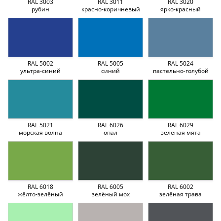
RAL 3003
RAL 3011
RAL 3020
рубин
красно-коричневый
ярко-красный
RAL 5002
RAL 5005
RAL 5024
ультра-синий
синий
пастельно-голубой
RAL 5021
RAL 6026
RAL 6029
морская волна
опал
зелёная мята
RAL 6018
RAL 6005
RAL 6002
жёлто-зелёный
зелёный мох
зелёная трава