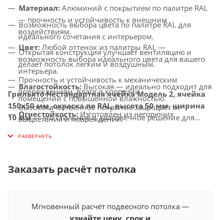
Материал:
Алюминий с покрытием по палитре RAL
— прочность и устойчивость к внешним
Возможность выбора цвета по палитре RAL для
воздействиям.
идеального сочетания с интерьером.
Цвет:
Любой оттенок из палитры RAL —
Открытая конструкция улучшает вентиляцию и
возможность выбора идеального цвета для вашего
делает потолок легким и воздушным.
интерьера.
Прочность и устойчивость к механическим
Влагостойкость:
Высокая — идеально подходит для
повреждениям, влаге и коррозии.
Грильято Нестандартная ячейка Модель 2, ячейка
помещений с повышенной влажностью.
150х50 мм, окраска по RAL, высота 50 мм, ширина
Высококачественное покрытие защищает от
Огнестойкость:
Изготовлен из негорючих
10 мм
— это стильное и долговечное решение для
выцветания и повреждений.
материалов, соответствует современным стандартам
создания потолков с улучшенной вентиляцией,
Универсальное применение — идеально подходит
безопасности.
которое придаст вашему интерьеру современный и
для офисов, торговых центров, медицинских
индивидуальный вид.
Совместимость с освещением:
Легко
учреждений и других общественных помещений.
интегрируется с LED-светильниками и другими
Заказать расчёт потолка
осветительными системами.
Мгновенный расчёт подвесного потолка —
узнайте цену, срок и