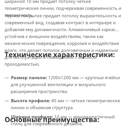
шириной 10 мм придает потолку четкие
геометрические линии, подчеркивая современность и
элегантность.
Черное покрытие придает потолку выразительность и
современный вид, создавая контраст в интерьере и
добавляя ему динамичности. Алюминиевый каркас
устойчив к внешним воздействиям, таким как
механические повреждения, коррозия и воздействие
влаги, что делает потолок долговечным и надежным
Технические характеристики:
для эксплуатации в помещениях с высокой
проходимостью.
Размер панели:
1200x1200 мм — крупные ячейки
для улучшенной вентиляции и визуального
расширения пространства.
Высота профиля:
40 мм — четкие геометрические
линии и объемная структура.
Ширина профиля:
10 мм — минималистичный
Основные преимущества:
стиль для современного дизайна.