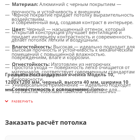
Материал:
Алюминий с черным покрытием —
прочность и устойчивость к внешним
Черное покрытие придает потолку выразительность
воздействиям.
и современный вид, создавая контраст в интерьере.
Цвет:
Черный — насыщенный оттенок, который
Открытая конструкция улучшает вентиляцию и
придает интерьеру контрастность и современность.
делает потолок легким и воздушным.
Влагостойкость:
Высокая — идеально подходит для
Высокая прочность и устойчивость к механическим
помещений с повышенной влажностью.
повреждениям, влаге и коррозии.
Огнестойкость:
Изготовлен из негорючих
Простота ухода — поверхность легко очищается от
материалов, соответствует современным стандартам
Грильято Нестандартная ячейка Модель 10,
загрязнений и пыли.
безопасности.
1200x1200 мм, черный, высота 40 мм, ширина 10
Универсальное применение — идеально подходит
Совместимость с освещением:
Легко
мм
— это стильное и долговечное решение для
для офисов, торговых центров, медицинских
интегрируется с LED-светильниками и другими
создания потолков с улучшенной вентиляцией,
учреждений и других общественных помещений.
осветительными системами.
которое придаст вашему интерьеру современный и
элегантный вид.
Заказать расчёт потолка