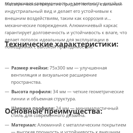
подчеркивая современность и элегантность дизайна.
Металлическое покрытие придает потолку стильный
индустриальный вид и делает его устойчивым к
внешним воздействиям, таким как коррозия и
механические повреждения. Алюминиевый каркас
гарантирует долговечность и устойчивость к влаге, что
делает потолок идеальным для эксплуатации в
Технические характеристики:
помещениях с высокой проходимостью.
Размер ячейки:
75x300 мм — улучшенная
вентиляция и визуальное расширение
пространства.
Высота профиля:
34 мм — четкие геометрические
линии и объемная структура.
Ширина профиля:
24 мм — минималистичный
Основные преимущества:
стиль для современного дизайна.
Материал:
Алюминий с металлическим покрытием
— высокая прочность и устойчивость к внешним