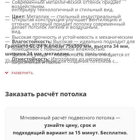
Современный металлический оттенок придает
воздействиям.
интерьеру технологичный и стильный вид.
Цвет:
Металлик — стильный индустриальный
Открытая конструкция улучшает вентиляцию и
оттенок, который придает потолку современный
делает потолок легким и воздушным.
вид.
Высокая прочность и устойчивость к механическим
Влагостойкость:
Высокая — идеально подходит для
повреждениям, влаге и коррозии.
Грильято GL-24 Жалюзи 75x300 мм, высота 34 мм,
помещений с повышенной влажностью.
ширина 24 мм, металлик
— это стильное и
Простота ухода — поверхность легко очищается от
Огнестойкость:
Изготовлен из негорючих
долговечное решение для создания потолков с
загрязнений и пыли.
материалов, соответствует современным стандартам
улучшенной вентиляцией, которое придаст вашему
Универсальное применение — идеально подходит
безопасности.
интерьеру современный вид и элегантность.
для офисов, торговых центров, бизнес-пространств,
Совместимость с освещением:
Легко
медицинских и общественных помещений.
интегрируется с LED-светильниками и другими
Заказать расчёт потолка
осветительными системами.
Мгновенный расчёт подвесного потолка —
узнайте цену, срок и
подходящий вариант за 15 минут. Бесплатно.