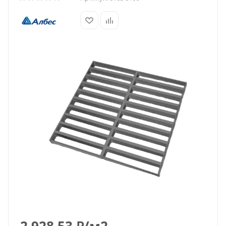
2 928.53
₽
/м2