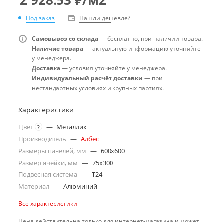
Под заказ
Нашли дешевле?
Самовывоз со склада
— бесплатно, при наличии товара.
Наличие товара
— актуальную информацию уточняйте
у менеджера.
Доставка
— условия уточняйте у менеджера.
Индивидуальный расчёт доставки
— при
нестандартных условиях и крупных партиях.
Характеристики
Цвет
—
Металлик
?
Производитель
—
Албес
Размеры панелей, мм
—
600x600
Размер ячейки, мм
—
75x300
Подвесная система
—
T24
Материал
—
Алюминий
Все характеристики
Цена действительна только для интернет-магазина и может