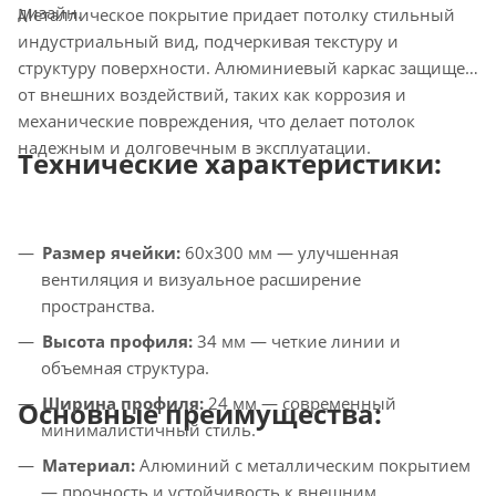
дизайн.
Металлическое покрытие придает потолку стильный
индустриальный вид, подчеркивая текстуру и
структуру поверхности. Алюминиевый каркас защищен
от внешних воздействий, таких как коррозия и
механические повреждения, что делает потолок
надежным и долговечным в эксплуатации.
Технические характеристики:
Размер ячейки:
60x300 мм — улучшенная
вентиляция и визуальное расширение
пространства.
Высота профиля:
34 мм — четкие линии и
объемная структура.
Ширина профиля:
24 мм — современный
Основные преимущества:
минималистичный стиль.
Материал:
Алюминий с металлическим покрытием
— прочность и устойчивость к внешним