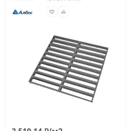
3 519.14
₽
/м2