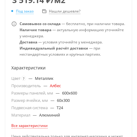
Под заказ
Нашли дешевле?
Самовывоз со склада
— бесплатно, при наличии товара.
Наличие товара
— актуальную информацию уточняйте
у менеджера.
Доставка
— условия уточняйте у менеджера.
Индивидуальный расчёт доставки
— при
нестандартных условиях и крупных партиях.
Характеристики
Цвет
—
Металлик
?
Производитель
—
Албес
Размеры панелей, мм
—
600x600
Размер ячейки, мм
—
60x300
Подвесная система
—
T24
Материал
—
Алюминий
Все характеристики
Цена действительна только для интернет-магазина и может