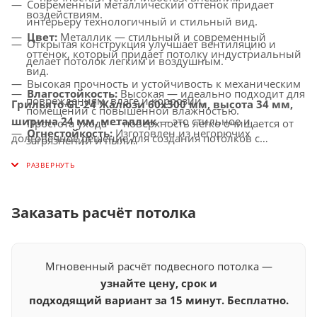
Современный металлический оттенок придает
воздействиям.
интерьеру технологичный и стильный вид.
Цвет:
Металлик — стильный и современный
Открытая конструкция улучшает вентиляцию и
оттенок, который придает потолку индустриальный
делает потолок легким и воздушным.
вид.
Высокая прочность и устойчивость к механическим
Влагостойкость:
Высокая — идеально подходит для
повреждениям, влаге и коррозии.
Грильято GL-24 Жалюзи 60x300 мм, высота 34 мм,
помещений с повышенной влажностью.
ширина 24 мм, металлик
— это стильное и
Простота ухода — поверхность легко очищается от
Огнестойкость:
Изготовлен из негорючих
долговечное решение для создания потолков с
загрязнений и пыли.
материалов, соответствует современным стандартам
улучшенной вентиляцией, которое придаст вашему
Универсальное применение — идеально подходит
безопасности.
интерьеру современность и элегантность.
для офисов, торговых центров, бизнес-пространств,
Совместимость с освещением:
Легко
медицинских и общественных помещений.
интегрируется с LED-светильниками и другими
Заказать расчёт потолка
осветительными системами.
Мгновенный расчёт подвесного потолка —
узнайте цену, срок и
подходящий вариант за 15 минут. Бесплатно.