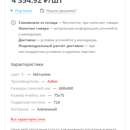
Под заказ
Нашли дешевле?
Самовывоз со склада
— бесплатно, при наличии товара.
Наличие товара
— актуальную информацию уточняйте
у менеджера.
Доставка
— условия уточняйте у менеджера.
Индивидуальный расчёт доставки
— при
нестандартных условиях и крупных партиях.
Характеристики
Цвет
—
Металлик
?
Производитель
—
Албес
Размеры панелей, мм
—
600x600
Размер ячейки, мм
—
75x75
Подвесная система
—
T24
Материал
—
Алюминий
Все характеристики
Цена действительна только для интернет-магазина и может