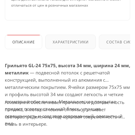
отличаться от цен в розничных магазинах
ОПИСАНИЕ
ХАРАКТЕРИСТИКИ
СОСТАВ СИС
Грильято GL-24 75x75, высота 34 мм, ширина 24 мм,
металлик
— подвесной потолок с решетчатой
конструкцией, выполненный из алюминия с
металлическим покрытием. Ячейки размером 75x75 мм
и профиль высотой 34 мм создают легкость и четкие
геометрические линии. Металлическое покрытие
Алюминий обеспечивает прочность и долговечность
придает потолку стильный блеск, улучшая
потолка, а металлический оттенок усиливает
освещенность и создавая современный, элегантный
светораспределение, подчеркивая современность и
вид.
стиль в интерьере.