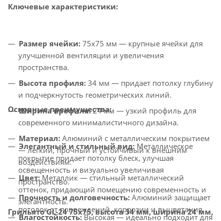
Ключевые характеристики:
Размер ячейки:
75x75 мм — крупные ячейки для
улучшенной вентиляции и увеличения
пространства.
Высота профиля:
34 мм — придает потолку глубину
и подчеркнутость геометрических линий.
Основные преимущества:
Ширина профиля:
24 мм — узкий профиль для
современного минималистичного дизайна.
Материал:
Алюминий с металлическим покрытием
Элегантный и стильный вид:
Металлическое
— легкий, прочный и устойчивый к внешним
покрытие придает потолку блеск, улучшая
воздействиям.
освещенность и визуально увеличивая
Цвет:
Металлик — стильный металлический
пространство.
оттенок, придающий помещению современность и
Прочность и долговечность:
Алюминий защищает
элегантность.
потолок от повреждений, коррозии и выцветания.
Грильято GL-24 75x75, высота 34 мм, ширина 24 мм,
Влагостойкость:
Высокая — идеально подходит для