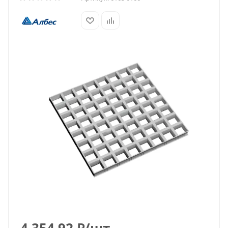
4 354.92
₽
/шт