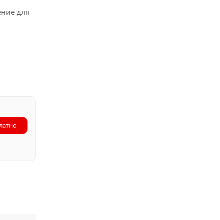
ение для
латно