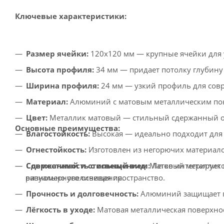
Ключевые характеристики:
Размер ячейки:
120x120 мм — крупные ячейки для 
Высота профиля:
34 мм — придает потолку глубину 
Ширина профиля:
24 мм — узкий профиль для сов
Материал:
Алюминий с матовым металлическим пок
Цвет:
Металлик матовый — стильный сдержанный от
Основные преимущества:
Влагостойкость:
Высокая — идеально подходит для
Огнестойкость:
Изготовлен из негорючих материало
Сдержанный и стильный вид:
Матовый металлик п
Совместимость с освещением:
Легко интегрирует
визуально увеличивая пространство.
равномерного освещения.
Прочность и долговечность:
Алюминий защищает по
Лёгкость в уходе:
Матовая металлическая поверхнос