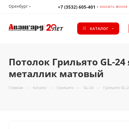
Оренбург
+7 (3532) 605-401
ЗАКАЗАТЬ ЗВОНОК
КАТАЛОГ
Потолок Грильято GL-24 
металлик матовый
—
—
—
—
Главная
Каталог
Грильято
GL-24
Грильято GL-2