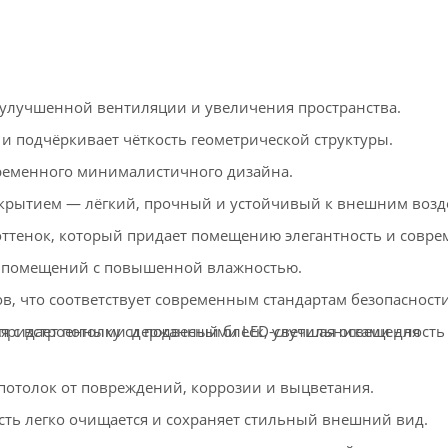
улучшенной вентиляции и увеличения пространства.
и подчёркивает чёткость геометрической структуры.
ременного минималистичного дизайна.
рытием — лёгкий, прочный и устойчивый к внешним возд
тенок, который придает помещению элегантность и совре
 помещений с повышенной влажностью.
в, что соответствует современным стандартам безопасности
ридает потолку сдержанный блеск, улучшая освещенность
ся с встроенными и подвесными LED-светильниками для
толок от повреждений, коррозии и выцветания.
ть легко очищается и сохраняет стильный внешний вид.