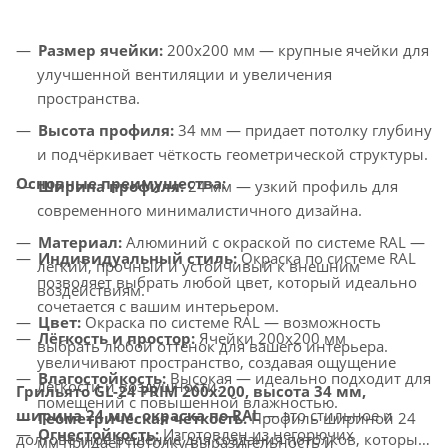
Размер ячейки:
200x200 мм — крупные ячейки для
улучшенной вентиляции и увеличения
пространства.
Высота профиля:
34 мм — придает потолку глубину
и подчёркивает чёткость геометрической структуры.
Основные преимущества:
Ширина профиля:
24 мм — узкий профиль для
современного минималистичного дизайна.
Материал:
Алюминий с окраской по системе RAL —
Индивидуальный стиль:
Окраска по системе RAL
лёгкий, прочный и устойчивый к внешним
позволяет выбрать любой цвет, который идеально
воздействиям.
сочетается с вашим интерьером.
Цвет:
Окраска по системе RAL — возможность
Лёгкость и простор:
Ячейки 200x200 мм
выбрать любой оттенок для вашего интерьера.
увеличивают пространство, создавая ощущение
Влагостойкость:
Высокая — идеально подходит для
лёгкости и воздушности.
Грильято GL-24 PRIM 200x200, высота 34 мм,
помещений с повышенной влажностью.
ширина 24 мм, окраска по RAL
— это стильное и
Геометрическая чёткость:
Профиль шириной 24
Огнестойкость:
Изготовлен из негорючих
долговечное решение для создания потолков, которые
мм придаёт потолку выразительность и