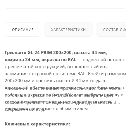
ОПИСАНИЕ
ХАРАКТЕРИСТИКИ
СОСТАВ СИС
Грильято GL-24 PRIM 200x200, высота 34 мм,
ширина 24 мм, окраска по RAL
— подвесной потолок
с решетчатой конструкцией, выполненный из
алюминия с окраской по системе RAL. Ячейки размером
200x200 мм и профиль высотой 34 мм создают
легкость и четкие геометрические линии. Возможность
Алюминий обеспечивает прочность и долговечность
выбора оттенка по системе RAL дает полную свободу в
потолка, а окраска по RAL позволяет выбрать цвет,
создании гармоничного интерьера, обеспечивая
который придаст помещению индивидуальность и
идеальное сочетание с любым стилем.
современный вид.
Ключевые характеристики: