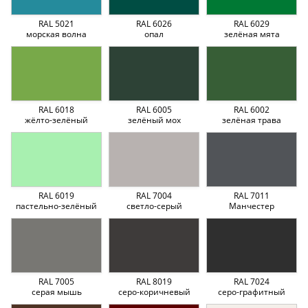
RAL 5021
RAL 6026
RAL 6029
морская волна
опал
зелёная мята
RAL 6018
RAL 6005
RAL 6002
жёлто-зелёный
зелёный мох
зелёная трава
RAL 6019
RAL 7004
RAL 7011
пастельно-зелёный
светло-серый
Манчестер
RAL 7005
RAL 8019
RAL 7024
серая мышь
серо-коричневый
серо-графитный