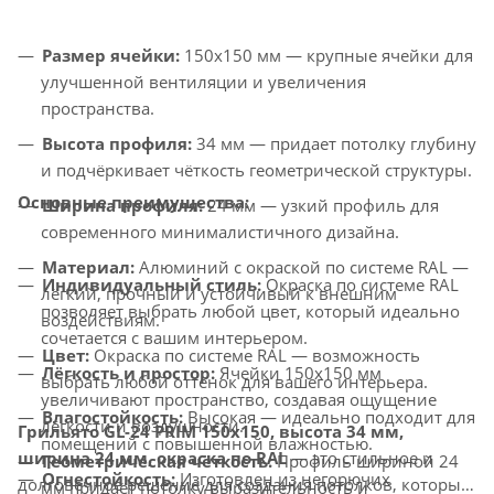
Размер ячейки:
150x150 мм — крупные ячейки для
улучшенной вентиляции и увеличения
пространства.
Высота профиля:
34 мм — придает потолку глубину
и подчёркивает чёткость геометрической структуры.
Основные преимущества:
Ширина профиля:
24 мм — узкий профиль для
современного минималистичного дизайна.
Материал:
Алюминий с окраской по системе RAL —
Индивидуальный стиль:
Окраска по системе RAL
лёгкий, прочный и устойчивый к внешним
позволяет выбрать любой цвет, который идеально
воздействиям.
сочетается с вашим интерьером.
Цвет:
Окраска по системе RAL — возможность
Лёгкость и простор:
Ячейки 150x150 мм
выбрать любой оттенок для вашего интерьера.
увеличивают пространство, создавая ощущение
Влагостойкость:
Высокая — идеально подходит для
лёгкости и воздушности.
Грильято GL-24 PRIM 150x150, высота 34 мм,
помещений с повышенной влажностью.
ширина 24 мм, окраска по RAL
— это стильное и
Геометрическая чёткость:
Профиль шириной 24
Огнестойкость:
Изготовлен из негорючих
долговечное решение для создания потолков, которые
мм придаёт потолку выразительность и