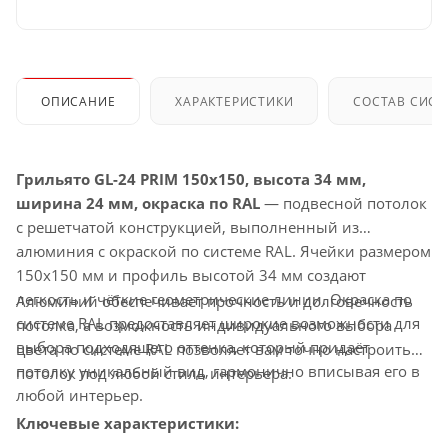
ОПИСАНИЕ
ХАРАКТЕРИСТИКИ
СОСТАВ СИС
Грильято GL-24 PRIM 150x150, высота 34 мм,
ширина 24 мм, окраска по RAL
— подвесной потолок
с решетчатой конструкцией, выполненный из
алюминия с окраской по системе RAL. Ячейки размером
150x150 мм и профиль высотой 34 мм создают
легкость и чёткие геометрические линии. Окраска по
Алюминий обеспечивает прочность и долговечность
системе RAL предоставляет широкие возможности для
потолка, а возможность индивидуального выбора
выбора подходящего оттенка, который придаёт
цвета по системе RAL позволяет вам точно настроить
потолку уникальный вид, гармонично вписывая его в
потолок под любой стиль интерьера.
любой интерьер.
Ключевые характеристики: