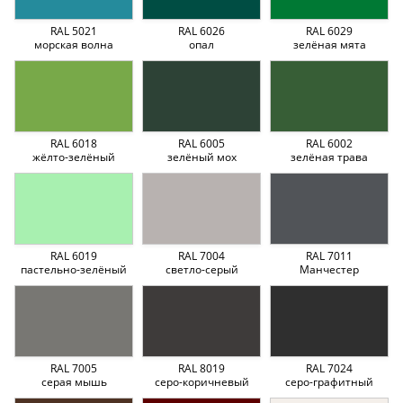
RAL 5021
RAL 6026
RAL 6029
морская волна
опал
зелёная мята
RAL 6018
RAL 6005
RAL 6002
жёлто-зелёный
зелёный мох
зелёная трава
RAL 6019
RAL 7004
RAL 7011
пастельно-зелёный
светло-серый
Манчестер
RAL 7005
RAL 8019
RAL 7024
серая мышь
серо-коричневый
серо-графитный