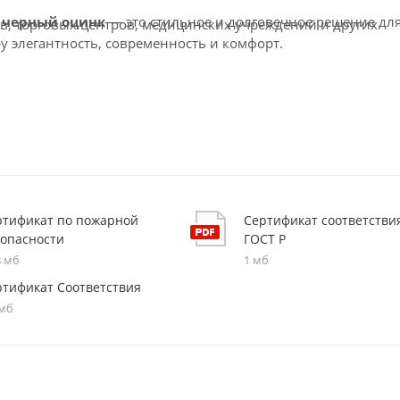
, черный оцинк
— это стильное и долговечное решение дл
в, торговых центров, медицинских учреждений и других
у элегантность, современность и комфорт.
ртификат по пожарной
Сертификат соответстви
зопасности
ГОСТ Р
8 мб
1 мб
ртификат Соответствия
 мб