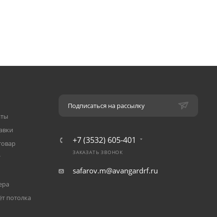
Подписаться на рассылку
аты
авки
+7 (3532) 605-401
товар
ЗАКАЗАТЬ ЗВОНОК
т
safarov.m@avangardrf.ru
ера
ёт потолка