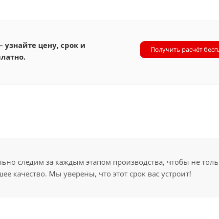
 —
узнайте цену, срок и
Получить расчёт бесп
латно.
но следим за каждым этапом производства, чтобы не толь
ее качество. Мы уверены, что этот срок вас устроит!