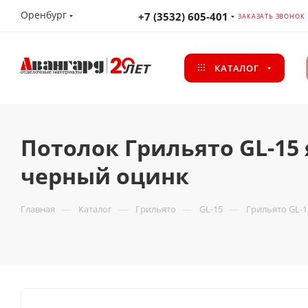
Оренбург
+7 (3532) 605-401
ЗАКАЗАТЬ ЗВОНОК
КАТАЛОГ
Потолок Грильято GL-15 
черный оцинк
—
—
—
—
Главная
Каталог
Грильято
GL-15
Грильято GL-1