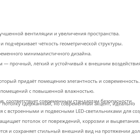
учшенной вентиляции и увеличения пространства.
и подчёркивает чёткость геометрической структуры.
ременного минималистичного дизайна.
м — прочный, лёгкий и устойчивый к внешним воздействи
оторый придаёт помещению элегантность и современность.
 помещений с повышенной влажностью.
в, соответствует современным стандартам безопасности.
 потолку сдержанный, но современный акцент, идеально
ся с встроенными и подвесными LED-светильниками для со
ащищает потолок от повреждений, коррозии и выцветания.
тся и сохраняет стильный внешний вид на протяжении дол