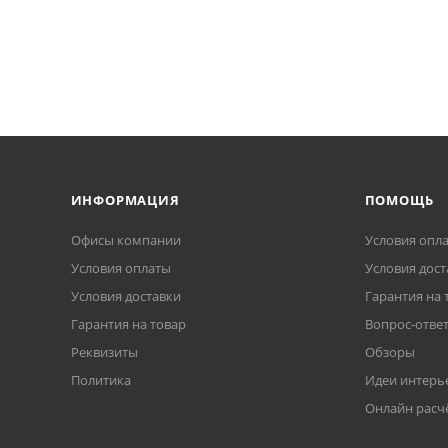
ИНФОРМАЦИЯ
ПОМОЩЬ
Офисы компании
Условия опл
Условия оплаты
Условия дост
Условия доставки
Гарантия на 
Гарантия на товар
Вопрос-отве
Реквизиты
Обзоры
Политика
Идеи интерь
Онлайн расч