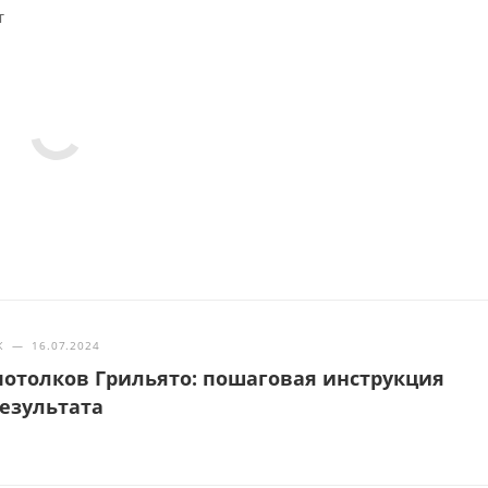
т
Ж
—
16.07.2024
отолков Грильято: пошаговая инструкция
результата