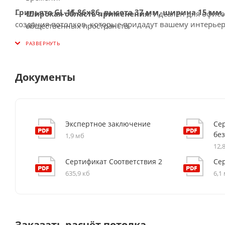
Грильято GL-15 86x86, высота 37 мм, ширина 15 мм
Широкая область применения:
Идеален для офисо
создания потолков, которые придадут вашему интерьер
общественных пространств.
Документы
Экспертное заключение
Се
бе
1,9 мб
12,
Сертификат Соответствия 2
Се
635,9 кб
6,1
Заказать расчёт потолка