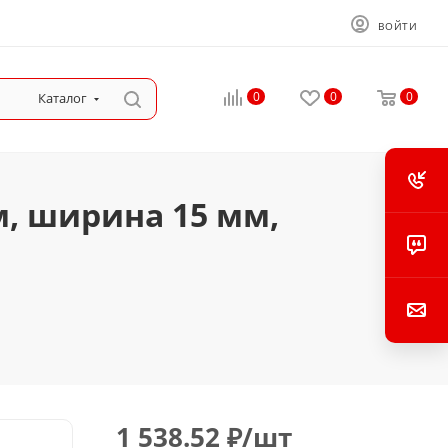
ВОЙТИ
0
0
0
Каталог
м, ширина 15 мм,
1 538.52
₽
/шт