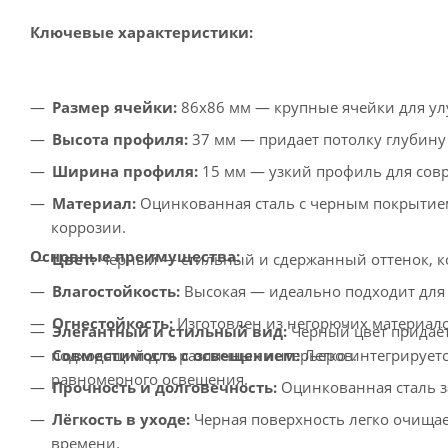
Ключевые характеристики:
Размер ячейки:
86x86 мм — крупные ячейки для ул
Высота профиля:
37 мм — придает потолку глубину 
Ширина профиля:
15 мм — узкий профиль для сов
Материал:
Оцинкованная сталь с черным покрытие
коррозии.
Основные преимущества:
Цвет:
Черный — стильный и сдержанный оттенок, к
Влагостойкость:
Высокая — идеально подходит для
Огнестойкость:
Изготовлен из негорючих материало
Элегантный и стильный вид:
Черный цвет придаёт
подходящий для различных интерьеров.
Совместимость с освещением:
Легко интегрирует
равномерного освещения.
Прочность и долговечность:
Оцинкованная сталь з
Лёгкость в уходе:
Черная поверхность легко очищае
времени.