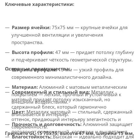
Ключевые характеристики:
Размер ячейки:
75x75 мм — крупные ячейки для
улучшенной вентиляции и увеличения
пространства.
Высота профиля:
47 мм — придает потолку глубину
и подчёркивает чёткость геометрической структуры.
Основные преимущества:
Ширина профиля:
15 мм — узкий профиль для
современного минималистичного дизайна.
Материал:
Алюминий с матовым металлическим
Современный и стильный вид:
Металлик
покрытием — лёгкий, прочный и устойчивый к
матовый придаёт потолку изысканный, но
внешним воздействиям.
сдержанный блеск, который гармонично
Цвет:
Металлик матовый — стильный, сдержанный
вписывается в интерьер.
оттенок, придающий интерьеру элегантность и
Прочность и долговечность:
Алюминий защищает
современность.
потолок от повреждений, коррозии и выцветания.
Грильято GL-15 75x75, высота 47 мм, ширина 15 мм,
Влагостойкость:
Высокая — идеально подходит для