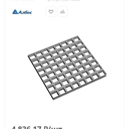
4 836.17
₽
/шт