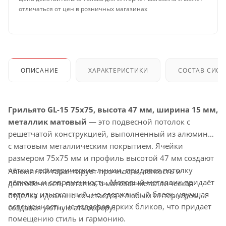
отличаться от цен в розничных магазинах
ОПИСАНИЕ
ХАРАКТЕРИСТИКИ
СОСТАВ СИС
Грильято GL-15 75x75, высота 47 мм, ширина 15 мм,
металлик матовый
— это подвесной потолок с
решетчатой конструкцией, выполненный из алюминия
с матовым металлическим покрытием. Ячейки
размером 75x75 мм и профиль высотой 47 мм создают
чёткие геометрические линии, придавая потолку
Алюминий гарантирует прочность, лёгкость и
лёгкость и современность. Матовый металлик придаёт
долговечность потолка, а матовая металлическая
потолку изысканный, но сдержанный блеск, улучшая
отделка идеально сочетается с любым интерьером,
освещенность, не создавая ярких бликов, что придает
создавая уютную атмосферу.
помещению стиль и гармонию.