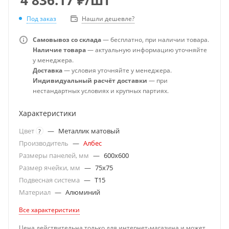
Под заказ
Нашли дешевле?
Самовывоз со склада
— бесплатно, при наличии товара.
Наличие товара
— актуальную информацию уточняйте
у менеджера.
Доставка
— условия уточняйте у менеджера.
Индивидуальный расчёт доставки
— при
нестандартных условиях и крупных партиях.
Характеристики
Цвет
—
Металлик матовый
?
Производитель
—
Албес
Размеры панелей, мм
—
600x600
Размер ячейки, мм
—
75x75
Подвесная система
—
T15
Материал
—
Алюминий
Все характеристики
Цена действительна только для интернет-магазина и может