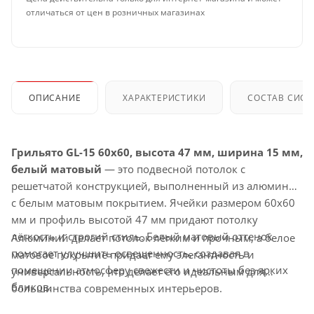
отличаться от цен в розничных магазинах
ОПИСАНИЕ
ХАРАКТЕРИСТИКИ
СОСТАВ СИС
Грильято GL-15 60x60, высота 47 мм, ширина 15 мм,
белый матовый
— это подвесной потолок с
решетчатой конструкцией, выполненный из алюминия
с белым матовым покрытием. Ячейки размером 60x60
мм и профиль высотой 47 мм придают потолку
лёгкость и строгий стиль. Белый матовый оттенок
Алюминий делает потолок лёгким и прочным, а белое
помогает улучшить освещенность, создавая в
матовое покрытие придает ему элегантность и
помещении атмосферу свежести и чистоты без ярких
универсальность, что делает его идеальным для
бликов.
большинства современных интерьеров.