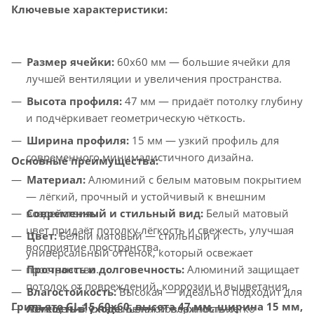
Ключевые характеристики:
Размер ячейки:
60x60 мм — большие ячейки для
лучшей вентиляции и увеличения пространства.
Высота профиля:
47 мм — придаёт потолку глубину
и подчёркивает геометрическую чёткость.
Ширина профиля:
15 мм — узкий профиль для
современного минималистичного дизайна.
Основные преимущества:
Материал:
Алюминий с белым матовым покрытием
— лёгкий, прочный и устойчивый к внешним
Современный и стильный вид:
Белый матовый
воздействиям.
цвет придаёт потолку лёгкость и свежесть, улучшая
Цвет:
Белый матовый — стильный и
восприятие пространства.
универсальный оттенок, который освежает
Прочность и долговечность:
Алюминий защищает
пространство.
потолок от повреждений, коррозии и выцветания.
Влагостойкость:
Высокая — идеально подходит для
Грильято GL-15 60x60, высота 47 мм, ширина 15 мм,
Лёгкость в уходе:
Белая поверхность легко
помещений с повышенной влажностью.