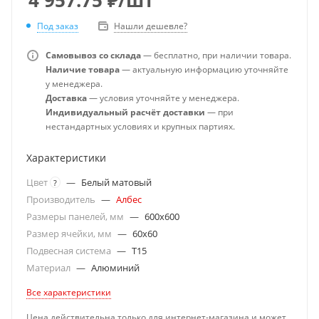
Под заказ
Нашли дешевле?
Самовывоз со склада
— бесплатно, при наличии товара.
Наличие товара
— актуальную информацию уточняйте
у менеджера.
Доставка
— условия уточняйте у менеджера.
Индивидуальный расчёт доставки
— при
нестандартных условиях и крупных партиях.
Характеристики
Цвет
—
Белый матовый
?
Производитель
—
Албес
Размеры панелей, мм
—
600x600
Размер ячейки, мм
—
60x60
Подвесная система
—
T15
Материал
—
Алюминий
Все характеристики
Цена действительна только для интернет-магазина и может