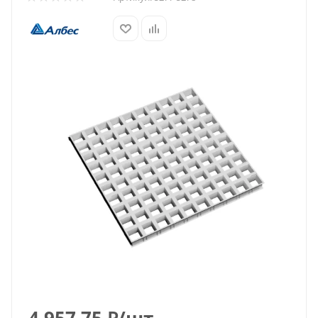
4 957.75
₽
/шт