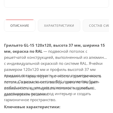
ОПИСАНИЕ
ХАРАКТЕРИСТИКИ
СОСТАВ СИС
Грильято GL-15 120x120, высота 37 мм, ширина 15
мм, окраска по RAL
— подвесной потолок с
решетчатой конструкцией, выполненный из алюминия
с индивидуальной окраской по системе RAL. Ячейки
размером 120x120 мм и профиль высотой 37 мм
придают потолку лёгкость и чёткие геометрические
Алюминий гарантирует прочность и долговечность
линии. Окраска по системе RAL позволяет выбрать
потолка, а возможность выбора цвета по RAL даёт
любой оттенок, что даёт возможность идеально
возможность адаптировать потолок под любые
адаптировать потолок под интерьер и создать
дизайнерские решения.
гармоничное пространство.
Ключевые характеристики: