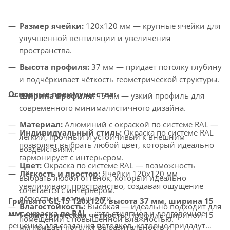
Размер ячейки:
120x120 мм — крупные ячейки для
улучшенной вентиляции и увеличения
пространства.
Высота профиля:
37 мм — придает потолку глубину
и подчёркивает чёткость геометрической структуры.
Основные преимущества:
Ширина профиля:
15 мм — узкий профиль для
современного минималистичного дизайна.
Материал:
Алюминий с окраской по системе RAL —
Индивидуальный стиль:
Окраска по системе RAL
лёгкий, прочный и устойчивый к внешним
позволяет выбрать любой цвет, который идеально
воздействиям.
гармонирует с интерьером.
Цвет:
Окраска по системе RAL — возможность
Лёгкость и простор:
Ячейки 120x120 мм
выбрать любой оттенок, который идеально
увеличивают пространство, создавая ощущение
сочетается с интерьером.
лёгкости и воздушности.
Грильято GL-15 120x120, высота 37 мм, ширина 15
Влагостойкость:
Высокая — идеально подходит для
мм, окраска по RAL
— это стильное и долговечное
Геометрическая чёткость:
Профиль шириной 15
помещений с повышенной влажностью.
решение для создания потолков, которые придадут
мм придаёт потолку выразительность и