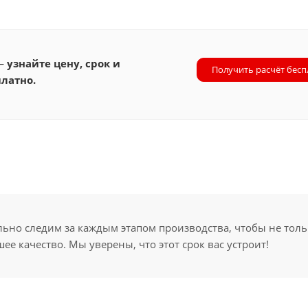
 —
узнайте цену, срок и
Получить расчёт бесп
латно.
но следим за каждым этапом производства, чтобы не толь
ее качество. Мы уверены, что этот срок вас устроит!