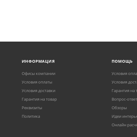
ИНФОРМАЦИЯ
ПОМОЩЬ
Офисы компании
Условия опл
Условия оплаты
Условия дост
Условия доставки
Гарантия на 
Гарантия на товар
Вопрос-отве
Реквизиты
Обзоры
Политика
Идеи интерь
Онлайн расч