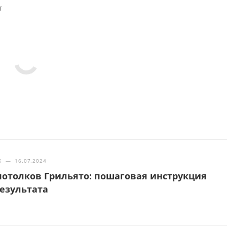
т
Ж
—
16.07.2024
отолков Грильято: пошаговая инструкция
результата