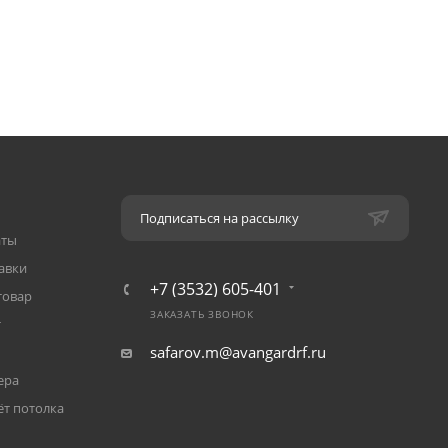
Подписаться на рассылку
аты
авки
+7 (3532) 605-401
товар
ЗАКАЗАТЬ ЗВОНОК
т
safarov.m@avangardrf.ru
ера
ёт потолка