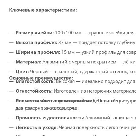
Ключевые характеристики:
Размер ячейки:
100x100 мм — крупные ячейки для 
Высота профиля:
37 мм — придает потолку глубину 
Ширина профиля:
15 мм — узкий профиль для сов
Материал:
Алюминий с черным покрытием — лёгкий
Цвет:
Черный — стильный, сдержанный оттенок, кот
Основные преимущества:
Влагостойкость:
Высокая — идеально подходит для
Огнестойкость:
Изготовлен из негорючих материало
Элегантный и современный вид:
Черный цвет при
Совместимость с освещением:
Легко интегрирует
для различных интерьеров.
равномерного освещения.
Прочность и долговечность:
Алюминий защищает по
Лёгкость в уходе:
Черная поверхность легко очищае