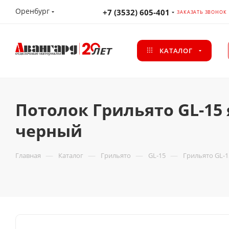
Оренбург
+7 (3532) 605-401
ЗАКАЗАТЬ ЗВОНОК
КАТАЛОГ
Потолок Грильято GL-15 
черный
—
—
—
—
Главная
Каталог
Грильято
GL-15
Грильято GL-1