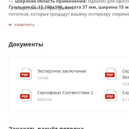
Широкая область применения:
Идеален для офисо
Грильято GL-15 100x100, высота 37 мм, ширина 15 
общественных пространств.
потолков, которые придадут вашему интерьеру соврем
Документы
Экспертное заключение
Се
бе
1,9 мб
12,
Сертификат Соответствия 2
Се
635,9 кб
6,1
Заказать расчёт потолка