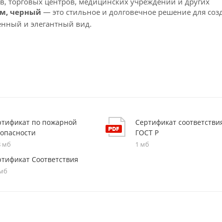
в, торговых центров, медицинских учреждений и других
мм, черный
— это стильное и долговечное решение для соз
енный и элегантный вид.
ртификат по пожарной
Сертификат соответстви
зопасности
ГОСТ Р
8 мб
1 мб
ртификат Соответствия
 мб