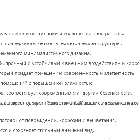
улучшенной вентиляции и увеличения пространства.
и подчёркивает чёткость геометрической структуры.
ременного минималистичного дизайна.
, прочный и устойчивый к внешним воздействиям и корро
орый придает помещению современность и элегантность.
 помещений с повышенной влажностью.
в, соответствует современным стандартам безопасности.
дает потолку строгий, но стильный акцент, идеально подх
ся с встроенными и подвесными LED-светильниками для со
толок от повреждений, коррозии и выцветания.
тся и сохраняет стильный внешний вид.