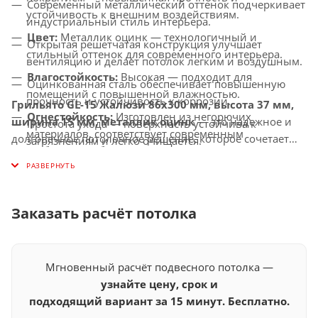
Современный металлический оттенок подчеркивает
устойчивость к внешним воздействиям.
индустриальный стиль интерьера.
Цвет:
Металлик оцинк — технологичный и
Открытая решетчатая конструкция улучшает
стильный оттенок для современного интерьера.
вентиляцию и делает потолок легким и воздушным.
Влагостойкость:
Высокая — подходит для
Оцинкованная сталь обеспечивает повышенную
помещений с повышенной влажностью.
прочность и устойчивость к коррозии.
Грильято GL-15 Жалюзи 86x300 мм, высота 37 мм,
Огнестойкость:
Изготовлен из негорючих
ширина 15 мм, металлик оцинк
— это надежное и
Простота ухода — поверхность устойчива к
материалов, соответствует современным
долговечное потолочное решение, которое сочетает
загрязнениям и легко очищается.
требованиям безопасности.
стильный внешний вид, прочность и
Подходит для офисов, торговых центров, бизнес-
функциональность.
Совместимость с освещением:
Подходит для
пространств, медицинских и промышленных
интеграции с LED-светильниками и другими
помещений.
осветительными системами.
Заказать расчёт потолка
Мгновенный расчёт подвесного потолка —
узнайте цену, срок и
подходящий вариант за 15 минут. Бесплатно.