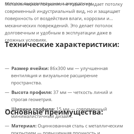
потолок выразительным и аккуратным.
Металлическое покрытие не только придает потолку
современный индустриальный вид, но и защищает
поверхность от воздействия влаги, коррозии и
механических повреждений. Это делает потолок
долговечным и удобным в эксплуатации даже в
сложных условиях.
Технические характеристики:
Размер ячейки:
86x300 мм — улучшенная
вентиляция и визуальное расширение
пространства.
Высота профиля:
37 мм — четкость линий и
строгая геометрия.
Ширина профиля:
15 мм — современный
Основные преимущества:
минималистичный дизайн.
Материал:
Оцинкованная сталь с металлическим
покрытием — повышенная прочность и