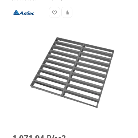
1 071.94
₽
/м2