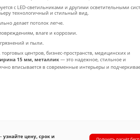
уется с LED-светильниками и другими осветительными сис
ьеру технологичный и стильный вид.
льно делает потолок легче.
повреждениям, влаге и коррозии.
агрязнений и пыли.
торговых центров, бизнес-пространств, медицинских и
ширина 15 мм, металлик
— это надежное, стильное и
ично вписывается в современные интерьеры и подчеркивае
 —
узнайте цену, срок и
Получить расчёт бесп