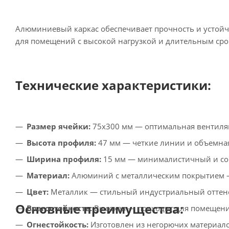
Алюминиевый каркас обеспечивает прочность и устойч
для помещений с высокой нагрузкой и длительным сро
Технические характеристики:
Размер ячейки:
75x300 мм — оптимальная вентиляц
Высота профиля:
47 мм — четкие линии и объемная
Ширина профиля:
15 мм — минималистичный и со
Материал:
Алюминий с металлическим покрытием —
Цвет:
Металлик — стильный индустриальный оттен
Основные преимущества:
Влагостойкость:
Высокая — подходит для помещен
Огнестойкость:
Изготовлен из негорючих материало