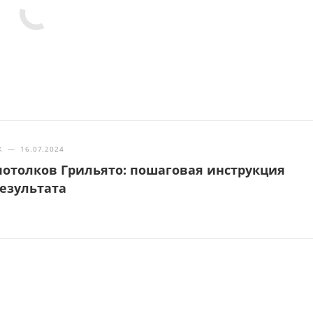
Ж
—
16.07.2024
отолков Грильято: пошаговая инструкция
результата