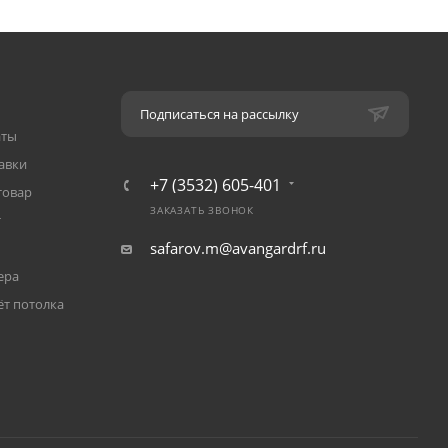
Подписаться на рассылку
аты
авки
+7 (3532) 605-401
товар
ЗАКАЗАТЬ ЗВОНОК
т
safarov.m@avangardrf.ru
ера
ёт потолка