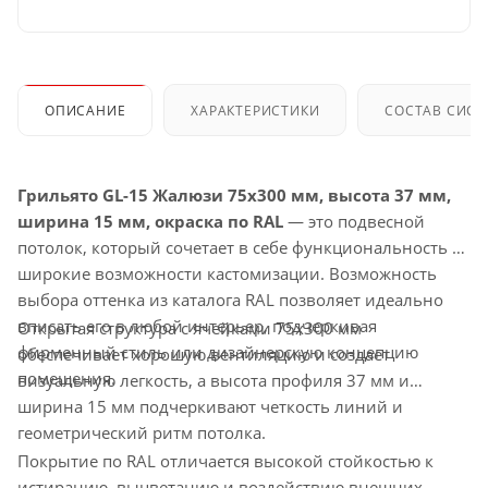
ОПИСАНИЕ
ХАРАКТЕРИСТИКИ
СОСТАВ СИС
Грильято GL-15 Жалюзи 75x300 мм, высота 37 мм,
ширина 15 мм, окраска по RAL
— это подвесной
потолок, который сочетает в себе функциональность и
широкие возможности кастомизации. Возможность
выбора оттенка из каталога RAL позволяет идеально
вписать его в любой интерьер, подчеркивая
Открытая структура с ячейками 75x300 мм
фирменный стиль или дизайнерскую концепцию
обеспечивает хорошую вентиляцию и создает
помещения.
визуальную легкость, а высота профиля 37 мм и
ширина 15 мм подчеркивают четкость линий и
геометрический ритм потолка.
Покрытие по RAL отличается высокой стойкостью к
истиранию, выцветанию и воздействию внешних