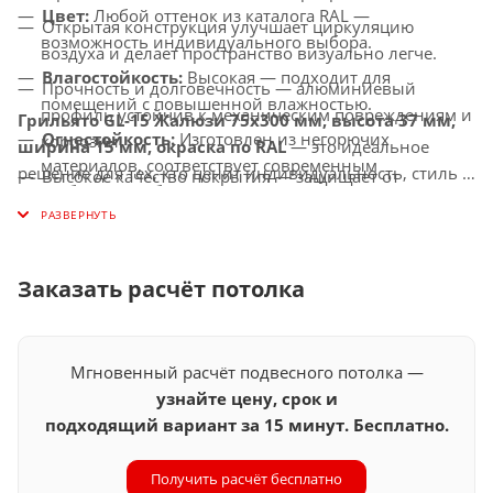
Цвет:
Любой оттенок из каталога RAL —
Открытая конструкция улучшает циркуляцию
возможность индивидуального выбора.
воздуха и делает пространство визуально легче.
Влагостойкость:
Высокая — подходит для
Прочность и долговечность — алюминиевый
помещений с повышенной влажностью.
профиль устойчив к механическим повреждениям и
Грильято GL-15 Жалюзи 75x300 мм, высота 37 мм,
Огнестойкость:
Изготовлен из негорючих
коррозии.
ширина 15 мм, окраска по RAL
— это идеальное
материалов, соответствует современным
решение для тех, кто ценит индивидуальность, стиль и
Высокое качество покрытия — защищает от
требованиям безопасности.
надежность в каждом элементе интерьера.
выцветания, истирания и воздействия окружающей
Совместимость с освещением:
Подходит для
среды.
интеграции с различными видами осветительных
Универсальное применение — подходит для
приборов.
Заказать расчёт потолка
офисов, торговых центров, медицинских
учреждений, ресторанов, гостиниц и других
общественных пространств.
Мгновенный расчёт подвесного потолка —
узнайте цену, срок и
подходящий вариант за 15 минут. Бесплатно.
Получить расчёт бесплатно