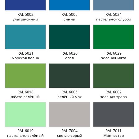
RAL 5002
RAL 5005
RAL 5024
ультра-синий
синий
пастельно-голубой
RAL 5021
RAL 6026
RAL 6029
морская волна
опал
зелёная мята
RAL 6018
RAL 6005
RAL 6002
жёлто-зелёный
зелёный мох
зелёная трава
RAL 6019
RAL 7004
RAL 7011
пастельно-зелёный
светло-серый
Манчестер