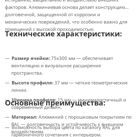
факторов. Алюминиевая основа делает конструкцию
долговечной, защищенной от коррозии и
механических повреждений, что особенно важно для
помещений с высокой проходимостью.
Технические характеристики:
Размер ячейки:
75x300 мм — обеспечивает
вентиляцию и визуальное расширение
пространства.
Высота профиля:
37 мм — четкие геометрические
линии.
Ширина профиля:
15 мм — минималистичный и
Основные преимущества:
современный дизайн.
Материал:
Алюминий с порошковым покрытием по
RAL — долговечность и устойчивость к внешним
Возможность выбора цвета по каталогу RAL для
воздействиям.
гармоничного сочетания с интерьером.