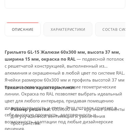
ОПИСАНИЕ
ХАРАКТЕРИСТИКИ
СОСТАВ СИС
Грильято GL-15 Жалюзи 60x300 мм, высота 37 мм,
ширина 15 мм, окраска по RAL
— подвесной потолок
с решетчатой конструкцией, выполненный из
алюминия и окрашенный в любой цвет по системе RAL.
Ячейки размером 60x300 мм и профиль высотой 37 мм
придают потолку легкость и четкие геометрические
Технические характеристики:
линии. Окраска по RAL позволяет выбрать идеальный
цвет для любого интерьера, придавая помещению
индивидуальность и стиль. Этот потолок сочетает в
Размер решетки:
600x600 мм — крупные элементы
себе высокую прочность, долговечность и
для улучшенной вентиляции и увеличения
возможность адаптации под любые дизайнерские
пространства.
решения.