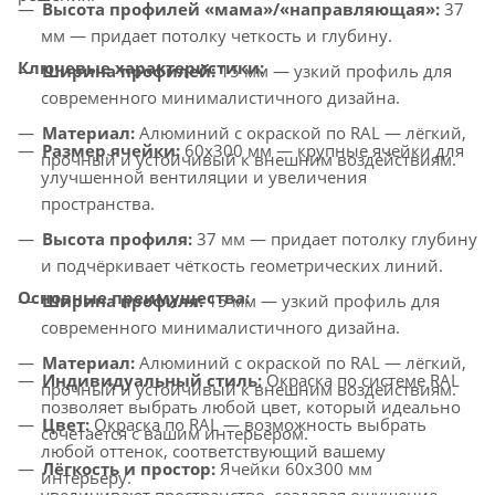
Высота профилей «мама»/«направляющая»:
37
мм — придает потолку четкость и глубину.
Ключевые характеристики:
Ширина профилей:
15 мм — узкий профиль для
современного минималистичного дизайна.
Материал:
Алюминий с окраской по RAL — лёгкий,
Размер ячейки:
60x300 мм — крупные ячейки для
прочный и устойчивый к внешним воздействиям.
улучшенной вентиляции и увеличения
пространства.
Высота профиля:
37 мм — придает потолку глубину
и подчёркивает чёткость геометрических линий.
Основные преимущества:
Ширина профиля:
15 мм — узкий профиль для
современного минималистичного дизайна.
Материал:
Алюминий с окраской по RAL — лёгкий,
Индивидуальный стиль:
Окраска по системе RAL
прочный и устойчивый к внешним воздействиям.
позволяет выбрать любой цвет, который идеально
Цвет:
Окраска по RAL — возможность выбрать
сочетается с вашим интерьером.
любой оттенок, соответствующий вашему
Лёгкость и простор:
Ячейки 60x300 мм
интерьеру.
увеличивают пространство, создавая ощущение