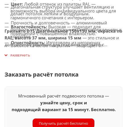
Цвет:
Любой оттенок из палитры RAL —
Диагональная структура улучшает вентиляцию и
возможность выбора индивидуального цвета для
делает потолок легким и воздушным.
гармоничного сочетания с интерьером.
Прочность и долговечность — алюминиевый
Влагостойкость:
Высокая — подходит для
профиль устойчив к механическим повреждениям и
Грильято D15 Диагональное 150x150 мм, окраска по
помещений с повышенной влажностью.
коррозии.
RAL, высота 37 мм, ширина 15 мм
— это стильное и
Огнестойкость:
Изготовлен из негорючих
долговечное решение для создания потолков с
Высокое качество покрытия — защищает от
материалов, соответствует современным стандартам
улучшенной вентиляцией, которое подчеркнет
выцветания, истирания и воздействия окружающей
безопасности.
индивидуальность вашего интерьера.
среды.
Совместимость с освещением:
Легко
Универсальное применение — идеально подходит
интегрируется с LED-светильниками и другими
Заказать расчёт потолка
для офисов, торговых центров, медицинских
осветительными системами.
учреждений, ресторанов, гостиниц и других
общественных помещений.
Мгновенный расчёт подвесного потолка —
узнайте цену, срок и
подходящий вариант за 15 минут. Бесплатно.
Получить расчёт бесплатно