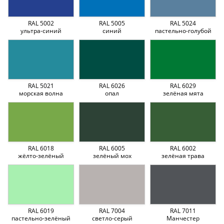
RAL 5002
RAL 5005
RAL 5024
ультра-синий
синий
пастельно-голубой
RAL 5021
RAL 6026
RAL 6029
морская волна
опал
зелёная мята
RAL 6018
RAL 6005
RAL 6002
жёлто-зелёный
зелёный мох
зелёная трава
RAL 6019
RAL 7004
RAL 7011
пастельно-зелёный
светло-серый
Манчестер