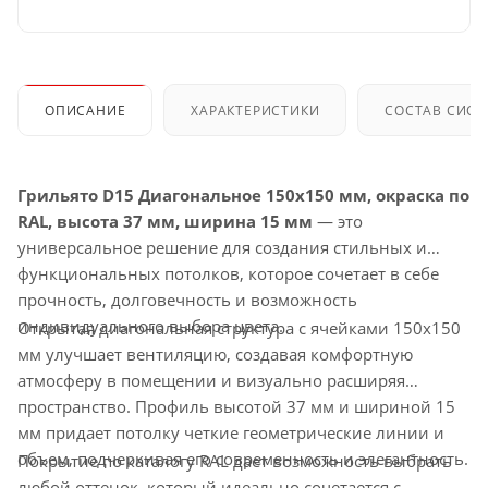
ОПИСАНИЕ
ХАРАКТЕРИСТИКИ
СОСТАВ СИС
Грильято D15 Диагональное 150x150 мм, окраска по
RAL, высота 37 мм, ширина 15 мм
— это
универсальное решение для создания стильных и
функциональных потолков, которое сочетает в себе
прочность, долговечность и возможность
индивидуального выбора цвета.
Открытая диагональная структура с ячейками 150x150
мм улучшает вентиляцию, создавая комфортную
атмосферу в помещении и визуально расширяя
пространство. Профиль высотой 37 мм и шириной 15
мм придает потолку четкие геометрические линии и
объем, подчеркивая его современность и элегантность.
Покрытие по каталогу RAL дает возможность выбрать
любой оттенок, который идеально сочетается с