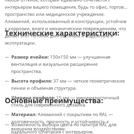
интерьером вашего помещения, будь то офис, торговое
пространство или медицинское учреждение.
Алюминий, использованный в конструкции, устойчив
к коррозии, влаге и механическим повреждениям, что
Технические характеристики:
делает этот потолок долговечным и надежным в
эксплуатации.
Размер ячейки:
150x150 мм — улучшенная
вентиляция и визуальное расширение
пространства.
Высота профиля:
37 мм — четкие геометрические
линии и объемная структура.
Ширина профиля:
15 мм — минималистичный
Основные преимущества:
стиль для современного дизайна.
Материал:
Алюминий с покрытием по RAL —
долговечность, прочность и устойчивость к
Возможность выбора цвета по палитре RAL для
внешним воздействиям.
идеального сочетания с интерьером.